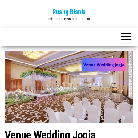
Skip
Ruang Bisnis
to
Informasi Bisnis Indonesia
the
content
Venue Wedding Jogja