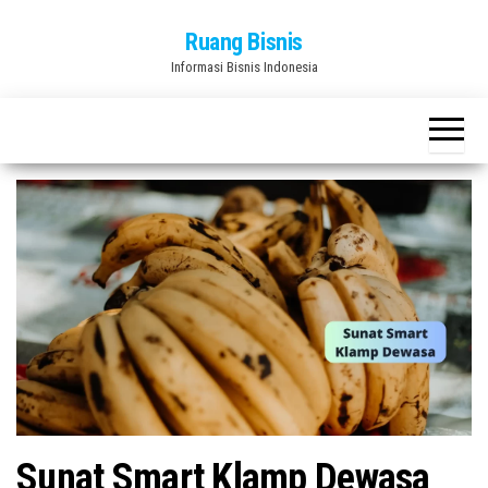
Skip
Ruang Bisnis
to
Informasi Bisnis Indonesia
the
content
Sunat Smart Klamp Dewasa