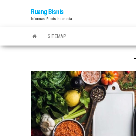
Skip
Ruang Bisnis
to
Informasi Bisnis Indonesia
the
content
SITEMAP