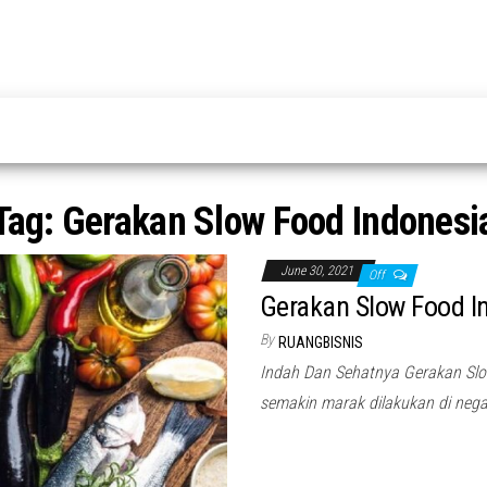
Tag:
Gerakan Slow Food Indonesi
June 30, 2021
Off
Gerakan Slow Food I
By
RUANGBISNIS
Indah Dan Sehatnya Gerakan Slo
semakin marak dilakukan di nega