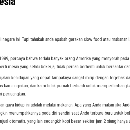
esia
i negara ini. Tapi tahukah anda apakah gerakan slow food atau makanan 
n 1989, percaya bahwa terlalu banyak orang Amerika yang menyerah pada 
erti mesin yang selalu bekerja, tidak pernah berhenti untuk bersantai d
 Menjalani kehidupan yang cepat tampaknya sangat mirip dengan terjebak
arus kami inginkan, dan kami tidak pernah berhenti untuk mempertimbang
i perjuangkan.
an gaya hidup ini adalah melalui makanan. Apa yang Anda makan jika An
gkin menumpahkannya pada diri sendiri saat Anda terburu-buru untuk bek
jual otomatis, yang lain secangkir kopi besar sekitar jam 2 siang hanya 