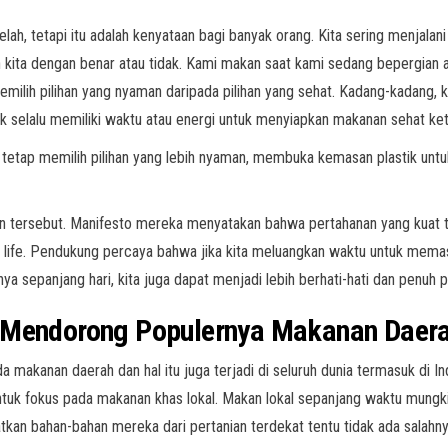
lah, tetapi itu adalah kenyataan bagi banyak orang. Kita sering menjalani
 kita dengan benar atau tidak. Kami makan saat kami sedang bepergian a
ilih pilihan yang nyaman daripada pilihan yang sehat. Kadang-kadang, k
ak selalu memiliki waktu atau energi untuk menyiapkan makanan sehat ke
ta tetap memilih pilihan yang lebih nyaman, membuka kemasan plastik unt
n tersebut. Manifesto mereka menyatakan bahwa pertahanan yang kuat t
t life. Pendukung percaya bahwa jika kita meluangkan waktu untuk mem
panjang hari, kita juga dapat menjadi lebih berhati-hati dan penuh perh
a Mendorong Populernya Makanan Daer
makanan daerah dan hal itu juga terjadi di seluruh dunia termasuk di I
untuk fokus pada makanan khas lokal. Makan lokal sepanjang waktu mungki
kan bahan-bahan mereka dari pertanian terdekat tentu tidak ada salahny