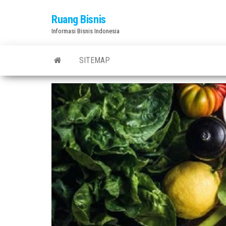
Skip
Ruang Bisnis
to
Informasi Bisnis Indonesia
the
content
SITEMAP