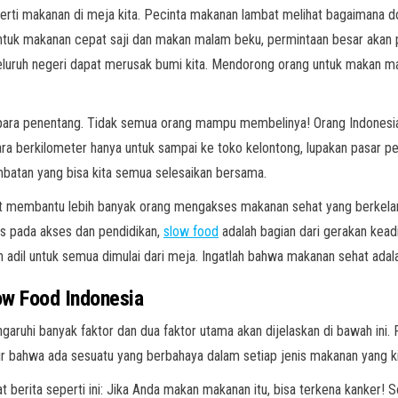
erti makanan di meja kita. Pecinta makanan lambat melihat bagaimana d
tuk makanan cepat saji dan makan malam beku, permintaan besar akan 
seluruh negeri dapat merusak bumi kita. Mendorong orang untuk makan 
 para penentang. Tidak semua orang mampu membelinya! Orang Indonesia
erkilometer hanya untuk sampai ke toko kelontong, lupakan pasar petani
ambatan yang bisa kita semua selesaikan bersama.
t membantu lebih banyak orang mengakses makanan sehat yang berkela
s pada akses dan pendidikan,
slow food
adalah bagian dari gerakan kead
ih adil untuk semua dimulai dari meja. Ingatlah bahwa makanan sehat adal
ow Food Indonesia
ruhi banyak faktor dan dua faktor utama akan dijelaskan di bawah ini.
ir bahwa ada sesuatu yang berbahaya dalam setiap jenis makanan yang k
 berita seperti ini: Jika Anda makan makanan itu, bisa terkena kanker!