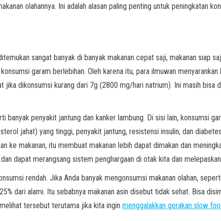
kanan olahannya. Ini adalah alasan paling penting untuk peningkatan kons
ditemukan sangat banyak di banyak makanan cepat saji, makanan siap saj
konsumsi garam berlebihan. Oleh karena itu, para ilmuwan menyarankan
ika dikonsumsi kurang dari 7g (2800 mg/hari natrium). Ini masih bisa d
rti banyak penyakit jantung dan kanker lambung. Di sisi lain, konsumsi
lesterol jahat) yang tinggi, penyakit jantung, resistensi insulin, dan diab
n ke makanan, itu membuat makanan lebih dapat dimakan dan meningkatk
an dapat merangsang sistem penghargaan di otak kita dan melepaskan d
a konsumsi rendah. Jika Anda banyak mengonsumsi makanan olahan, seper
% dari alami. Itu sebabnya makanan asin disebut tidak sehat. Bisa disi
melihat tersebut terutama jika kita ingin
menggalakkan gerakan slow foo