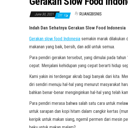
Gerakan Slow Food Indon
By
RUANGBISNIS
June 30, 2021
Off
Indah
D
an Sehatnya Gerakan Slow Food Indonesia
Gerakan slow food Indonesia
semakin marak dilakukan d
makanan yang baik, bersih, dan adil untuk semua.
Para pendiri gerakan tersebut, yang dimulai pada tahu
cepat. Menjalani kehidupan yang cepat berarti hidup sep
Kami yakin ini terdengar akrab bagi banyak dari kita.
diri sendiri menuju hal-hal yang menurut masyarakat h
bahkan benar-benar menginginkan hal-hal yang telah kam
Para pendiri merasa bahwa salah satu cara untuk melaw
untuk sarapan dan kopi hitam dalam cangkir kertas (mun
keripik untuk makan siang, ngemil permen dari mesin pen
beku untuk makan malam?