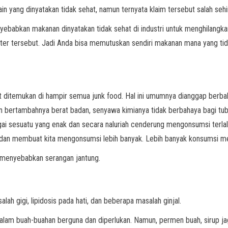
 yang dinyatakan tidak sehat, namun ternyata klaim tersebut salah se
abkan makanan dinyatakan tidak sehat di industri untuk menghilangkan
r tersebut. Jadi Anda bisa memutuskan sendiri makanan mana yang tida
dapat ditemukan di hampir semua junk food. Hal ini umumnya dianggap b
 bertambahnya berat badan, senyawa kimianya tidak berbahaya bagi tubuh
i sesuatu yang enak dan secara naluriah cenderung mengonsumsi terlalu 
r dan membuat kita mengonsumsi lebih banyak. Lebih banyak konsumsi m
 menyebabkan serangan jantung.
lah gigi, lipidosis pada hati, dan beberapa masalah ginjal.
dalam buah-buahan berguna dan diperlukan. Namun, permen buah, sirup jag