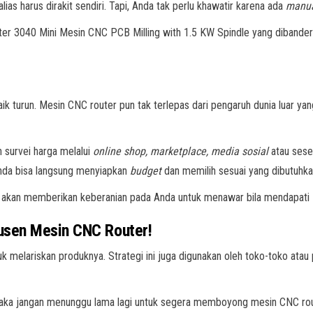
ias harus dirakit sendiri. Tapi, Anda tak perlu khawatir karena ada
manu
ter 3040 Mini Mesin CNC PCB Milling with 1.5 KW Spindle yang dibandero
k turun. Mesin CNC router pun tak terlepas dari pengaruh dunia luar ya
n survei harga melalui
online shop, marketplace, media sosial
atau sese
 Anda bisa langsung menyiapkan
budget
dan memilih sesuai yang dibutuhka
ga akan memberikan keberanian pada Anda untuk menawar bila mendapati
usen Mesin CNC Router!
uk melariskan produknya. Strategi ini juga digunakan oleh toko-toko ata
maka jangan menunggu lama lagi untuk segera memboyong mesin CNC ro