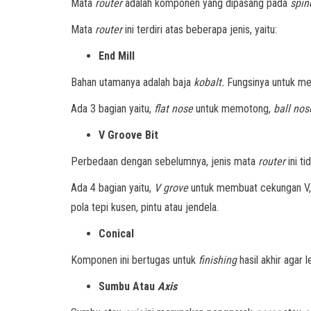
Mata
router
adalah komponen yang dipasang pada
spin
Mata
router
ini terdiri atas beberapa jenis, yaitu:
End Mill
Bahan utamanya adalah baja
kobalt.
Fungsinya untuk me
Ada 3 bagian yaitu,
flat nose
untuk memotong,
ball no
V Groove Bit
Perbedaan dengan sebelumnya, jenis mata
router
ini t
Ada 4 bagian yaitu,
V grove
untuk membuat cekungan V
pola tepi kusen, pintu atau jendela.
Conical
Komponen ini bertugas untuk
finishing
hasil akhir agar l
Sumbu Atau
Axis