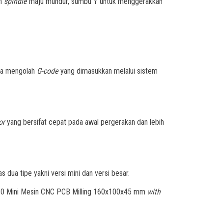
an
spindle
maju mundur, sumbu Y untuk menggerakkan
ra mengolah
G-code
yang dimasukkan melalui sistem
or
yang bersifat cepat pada awal pergerakan dan lebih
 dua tipe yakni versi mini dan versi besar.
610 Mini Mesin CNC PCB Milling 160x100x45 mm
with