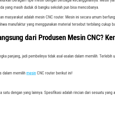
lurkan beragam tipe mesin dengan berbagai kecanggihannya. Mesin yan
Anda yang masih duduk di bangku sekolah pun bisa mencobanya.
gan masyarakat adalah mesin CNC router. Mesin ini secara umum berfung
i bahwa manufaktur yang menggunakan material tersebut terbilang cukup ba
angsung dari Produsen Mesin CNC? Ken
ka panjang, jadi pembelinya tidak asal-asalan dalam memilih. Terlebih
das dalam memilih
mesin
CNC router berikut ini!
 satu dengan yang lainnya. Spesifikasi adalah rincian dari sesuatu yang