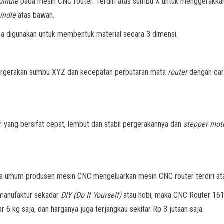
pindle
pada mesin CNC router. Terdiri atas sumbu X untuk menggerakk
indle
atas bawah.
a digunakan untuk membentuk material secara 3 dimensi.
pergerakan sumbu XYZ dan kecepatan perputaran mata
router
dengan ca
r yang bersifat cepat, lembut dan stabil pergerakannya dan
stepper mot
cara umum produsen mesin CNC
mengeluarkan mesin CNC router terdiri atas
 manufaktur sekadar
DIY (Do It Yourself)
atau hobi, maka CNC Router 1
 6 kg saja, dan harganya juga terjangkau sekitar Rp 3 jutaan saja.