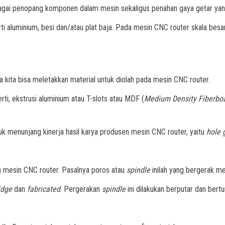
i penopang komponen dalam mesin sekaligus penahan gaya getar yang t
ti aluminium, besi dan/atau plat baja. Pada mesin CNC router skala besar,
kita bisa meletakkan material untuk diolah pada mesin CNC router.
rti, ekstrusi aluminium atau T-slots atau MDF (
Medium Density Fiberbo
tuk menunjang kinerja hasil karya produsen mesin CNC
router, yaitu
hole 
a mesin CNC router. Pasalnya poros atau
spindle
inilah yang bergerak m
ridge
dan
fabricated
. Pergerakan
spindle
ini dilakukan berputar dan be