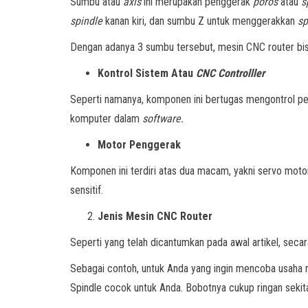
Sumbu atau
axis
ini merupakan penggerak
poros
atau
s
spindle
kanan kiri, dan sumbu Z untuk menggerakkan
sp
Dengan adanya 3 sumbu tersebut, mesin CNC router bis
Kontrol Sistem Atau
CNC Controlller
Seperti namanya, komponen ini bertugas mengontrol 
komputer dalam
software.
Motor Penggerak
Komponen ini terdiri atas dua macam, yakni servo moto
sensitif.
Jenis Mesin CNC Router
Seperti yang telah dicantumkan pada awal artikel, se
Sebagai contoh, untuk Anda yang ingin mencoba usaha
Spindle cocok untuk Anda. Bobotnya cukup ringan sekitar