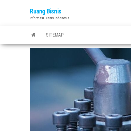
Skip
Ruang Bisnis
to
Informasi Bisnis Indonesia
the
content
SITEMAP