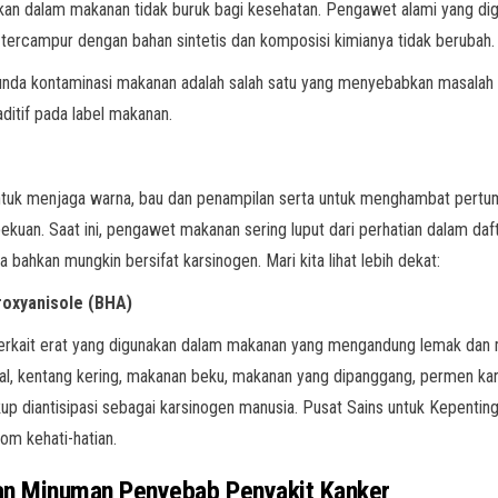
an dalam makanan tidak buruk bagi kesehatan. Pengawet alami yang di
 tercampur dengan bahan sintetis dan komposisi kimianya tidak berubah.
da kontaminasi makanan adalah salah satu yang menyebabkan masalah kes
 aditif pada label makanan.
uk menjaga warna, bau dan penampilan serta untuk menghambat pertumb
kuan. Saat ini, pengawet makanan sering luput dari perhatian dalam daf
 bahkan mungkin bersifat karsinogen. Mari kita lihat lebih dekat:
roxyanisole (BHA)
terkait erat yang digunakan dalam makanan yang mengandung lemak dan 
l, kentang kering, makanan beku, makanan yang dipanggang, permen ka
kup diantisipasi sebagai karsinogen manusia. Pusat Sains untuk Kepe
om kehati-hatian.
n Minuman Penyebab Penyakit Kanker