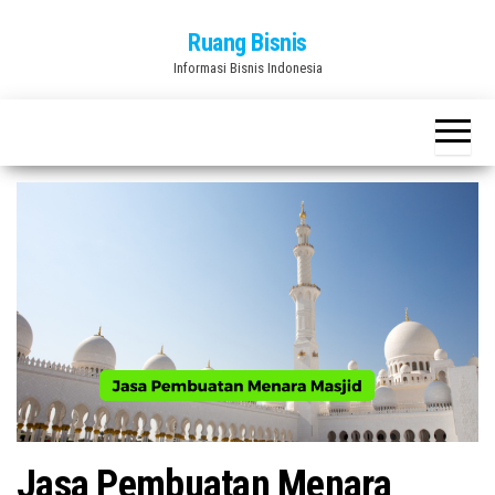
Skip
Ruang Bisnis
to
Informasi Bisnis Indonesia
the
content
Jasa Pembuatan Menara