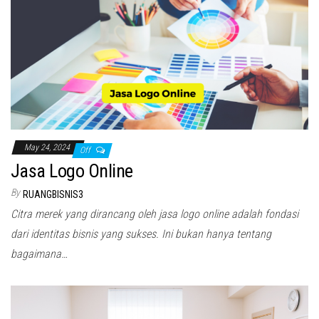
May 24, 2024
Off
Jasa Logo Online
By
RUANGBISNIS3
Citra merek yang dirancang oleh jasa logo online adalah fondasi
dari identitas bisnis yang sukses. Ini bukan hanya tentang
bagaimana…