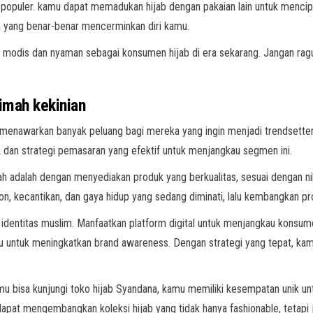
n populer. kamu dapat memadukan hijab dengan pakaian lain untuk mencip
 yang benar-benar mencerminkan diri kamu.
il modis dan nyaman sebagai konsumen hijab di era sekarang. Jangan ra
imah kekinian
 menawarkan banyak peluang bagi mereka yang ingin menjadi trendsett
n strategi pemasaran yang efektif untuk menjangkau segmen ini.
h adalah dengan menyediakan produk yang berkualitas, sesuai dengan nil
on, kecantikan, dan gaya hidup yang sedang diminati, lalu kembangkan p
n identitas muslim. Manfaatkan platform digital untuk menjangkau konsu
u untuk meningkatkan brand awareness. Dengan strategi yang tepat, kam
amu bisa kunjungi toko hijab Syandana, kamu memiliki kesempatan unik u
at mengembangkan koleksi hijab yang tidak hanya fashionable, tetapi ju