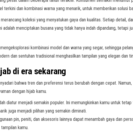
 pesat dalam beberapa tahun terakhir. Konsumen semakin menuntut produ
l terkini dan kombinasi warna yang menarik, untuk memberikan solusi 
rancang koleksi yang menyatukan gaya dan kualitas. Setiap detail, dar
i adalah menciptakan busana yang tidak hanya indah dipandang, tetapi
iasa mengeksplorasi kombinasi model dan warna yang segar, sehingga pel
dern dan sentuhan tradisional menghasilkan tampilan yang elegan dan ti
jab di era sekarang
nyadari bahwa tren dan preferensi terus berubah dengan cepat. Namun, 
yaman dengan hijab kamu.
h diatur menjadi semakin populer. Ini memungkinkan kamu untuk tetap te
rik juga menjadi pilihan yang semakin diminati.
ggunaan pin, peniti, dan aksesoris lainnya dapat menambah gaya dan per
 tampilan kamu.