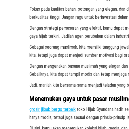
Fokus pada kualitas bahan, potongan yang elegan, dan 
berkualitas tinggi. Jangan ragu untuk berinvestasi da
Dengan strategi pemasaran yang efektif, kamu dapat m
gaya hijab terkini. Jadilah agen perubahan dalam indust
Sebagai seorang muslimah, kita memiliki tanggung jawab
kita, tetapi juga dapat menjadi sumber motivasi bagi ora
Dengan mengenakan busana muslimah yang elegan dan an
Sebaliknya, kita dapat tampil modis dan tetap menjaga nil
Jadi, marilah kita bersama-sama menjadi teladan yang ba
Menemukan gaya untuk pasar muslimah
grosir jilbab bergo terbaik
toko Hijab Syandana hadir se
hanya modis, tetapi juga sesuai dengan prinsip-prinsip I
Di sini, kamu akan menemukan koleksi hijab, gamis, da