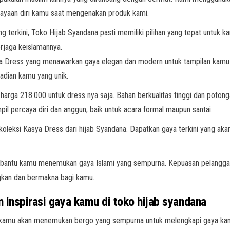
ayaan diri kamu saat mengenakan produk kami.
ng terkini, Toko Hijab Syandana pasti memiliki pilihan yang tepat untuk 
rjaga keislamannya.
asya Dress yang menawarkan gaya elegan dan modern untuk tampilan ka
adian kamu yang unik.
n harga 218.000 untuk dress nya saja. Bahan berkualitas tinggi dan po
il percaya diri dan anggun, baik untuk acara formal maupun santai.
koleksi Kasya Dress dari hijab Syandana. Dapatkan gaya terkini yang a
mbantu kamu menemukan gaya Islami yang sempurna. Kepuasan pelanggan
kan dan bermakna bagi kamu.
 inspirasi gaya kamu di toko hijab syandana
kin kamu akan menemukan bergo yang sempurna untuk melengkapi gaya ka