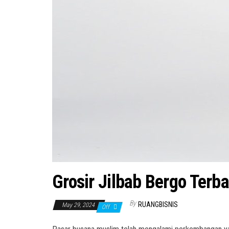
Grosir Jilbab Bergo Ter
By
RUANGBISNIS
May 29, 2024
Off