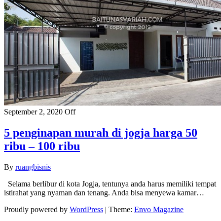
September 2, 2020
Off
5 penginapan murah di jogja harga 50
ribu – 100 ribu
By
ruangbisnis
Selama berlibur di kota Jogja, tentunya anda harus memiliki tempat
istirahat yang nyaman dan tenang. Anda bisa menyewa kamar…
Proudly powered by
WordPress
|
Theme:
Envo Magazine