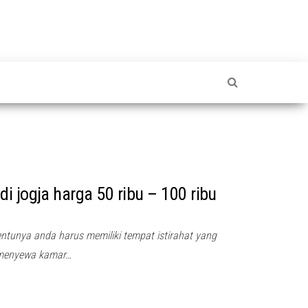
i jogja harga 50 ribu – 100 ribu
entunya anda harus memiliki tempat istirahat yang
 menyewa kamar…