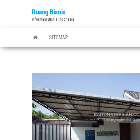
Skip
Ruang Bisnis
to
Informasi Bisnis Indonesia
the
content
SITEMAP