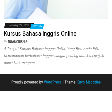
January 22, 2021
Off
Kursus Bahasa Inggris Online
By
RUANGBISNIS
4 Tempat Kursus Bahasa Inggris Online Yang Bisa Anda Pilih
Kemampuan berbahasa Inggris sangat penting untuk menjajaki
dunia karir maupun…
Proudly powered by
WordPress
|
Theme:
Envo Magazine