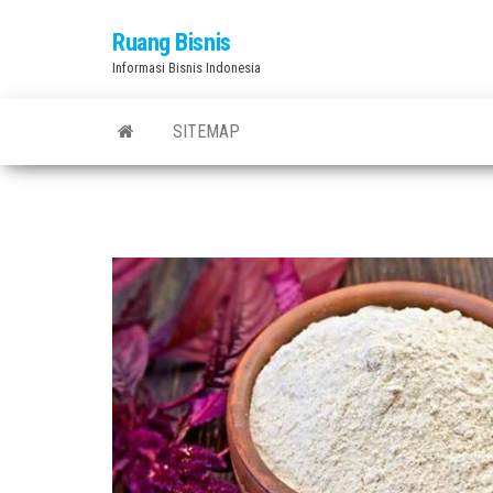
Skip
Ruang Bisnis
to
Informasi Bisnis Indonesia
the
content
SITEMAP