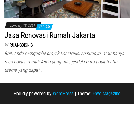
January 19, 2021
Off
Jasa Renovasi Rumah Jakarta
By
RUANGBISNIS
Baik Anda mengambil proyek konstruksi semuanya, atau hanya
merenovasi rumah Anda yang ada, jendela baru adalah fitur
utama yang dapat…
Proudly powered by
WordPress
|
Theme:
Envo Magazine