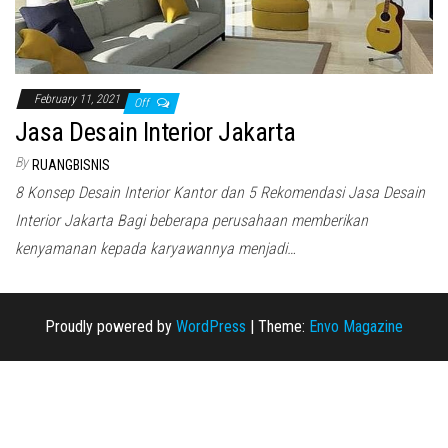
February 11, 2021
Off
Jasa Desain Interior Jakarta
By
RUANGBISNIS
8 Konsep Desain Interior Kantor dan 5 Rekomendasi Jasa Desain
Interior Jakarta Bagi beberapa perusahaan memberikan
kenyamanan kepada karyawannya menjadi…
Proudly powered by
WordPress
|
Theme:
Envo Magazine