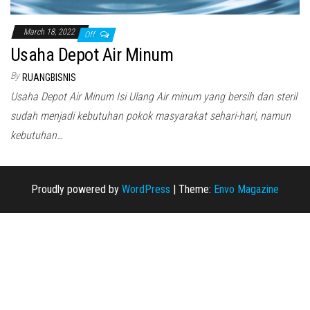
March 18, 2022
Off
Usaha Depot Air Minum
By
RUANGBISNIS
Usaha Depot Air Minum Isi Ulang Air minum yang bersih dan steril
sudah menjadi kebutuhan pokok masyarakat sehari-hari, namun
kebutuhan…
Proudly powered by
WordPress
|
Theme:
Envo Magazine