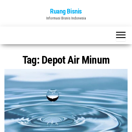
Skip
Ruang Bisnis
to
Informasi Bisnis Indonesia
the
content
Tag:
Depot Air Minum