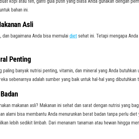
at kopi atau teh, ganti gula putih yang biasa Anda gunakan dengan pema
untuk bahan ini.
akanan Asli
ya, dan bagaimana Anda bisa memulai
diet
sehat ini. Tetapi mengapa Anda 
eral Penting
paling banyak nutrisi penting, vitamin, dan mineral yang Anda butuhkan u
reka sebenarnya adalah sumber yang baik untuk hal-hal yang dibutuhkan 
 Badan
kan makanan asli? Makanan ini sehat dan sarat dengan nutrisi yang ba
n alami bisa membantu Anda menurunkan berat badan tanpa perlu diet 
lkan lebih sedikit limbah. Dari menanam tanaman atau hewan hingga meng