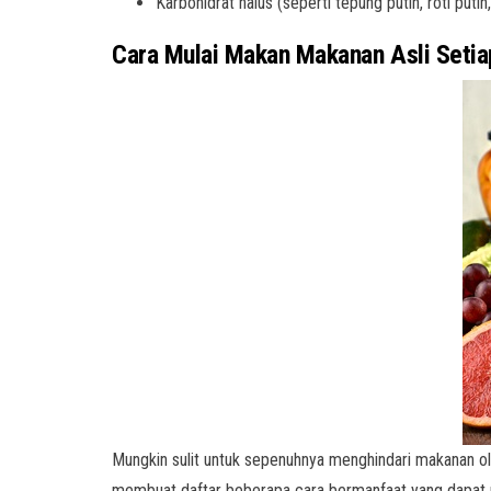
Karbohidrat halus (seperti tepung putih, roti putih,
Cara Mulai Makan Makanan Asli Setia
Mungkin sulit untuk sepenuhnya menghindari makanan ola
membuat daftar beberapa cara bermanfaat yang dapat m