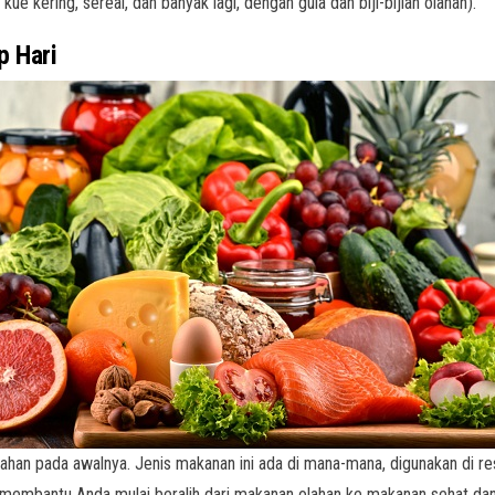
 kue kering, sereal, dan banyak lagi, dengan gula dan biji-bijian olahan).
p Hari
han pada awalnya. Jenis makanan ini ada di mana-mana, digunakan di res
embantu Anda mulai beralih dari makanan olahan ke makanan sehat dan