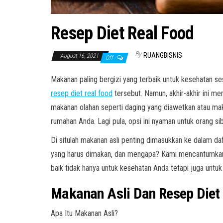
Resep Diet Real Food
By
RUANGBISNIS
August 16, 2021
Off
Makanan paling bergizi yang terbaik untuk kesehatan se
resep diet real food
tersebut. Namun, akhir-akhir ini men
makanan olahan seperti daging yang diawetkan atau mak
rumahan Anda. Lagi pula, opsi ini nyaman untuk orang s
Di situlah makanan asli penting dimasukkan ke dalam daf
yang harus dimakan, dan mengapa? Kami mencantumkan be
baik tidak hanya untuk kesehatan Anda tetapi juga untuk
Makanan
Asli D
an Resep Diet
Apa Itu Makanan Asli?