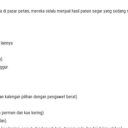
di pasar petani, mereka selalu menjual hasil panen segar yang sedang 
lainnya.
).
nggur.
n kalengan pilihan dengan pengawet berat).
n permen dan kue kering).
lan).