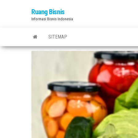
Skip
Ruang Bisnis
to
Informasi Bisnis Indonesia
the
content
SITEMAP