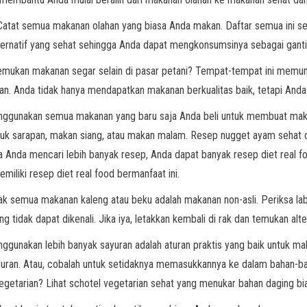
 Catat semua makanan olahan yang biasa Anda makan. Daftar semua ini 
lternatif yang sehat sehingga Anda dapat mengkonsumsinya sebagai ganti
nemukan makanan segar selain di pasar petani? Tempat-tempat ini memung
gan. Anda tidak hanya mendapatkan makanan berkualitas baik, tetapi And
menggunakan semua makanan yang baru saja Anda beli untuk membuat ma
ntuk sarapan, makan siang, atau makan malam. Resep nugget ayam seha
 Anda mencari lebih banyak resep, Anda dapat banyak resep diet real fo
liki resep diet real food bermanfaat ini.
idak semua makanan kaleng atau beku adalah makanan non-asli. Periksa l
g tidak dapat dikenali. Jika iya, letakkan kembali di rak dan temukan al
gunakan lebih banyak sayuran adalah aturan praktis yang baik untuk ma
uran. Atau, cobalah untuk setidaknya memasukkannya ke dalam bahan-ba
etarian? Lihat schotel vegetarian sehat yang menukar bahan daging bia