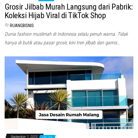
Grosir Jilbab Murah Langsung dari Pabrik:
Koleksi Hijab Viral di TikTok Shop
By
RUANGBISNIS
Dunia fashion muslimah di Indonesia selalu penuh warna. Tidak
hanya di butik atau pasar grosir, kini tren jilbab dan gamis…
September 1, 2025
Off