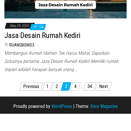
May 29, 2025
Off
Jasa Desain Rumah Kediri
By
RUANGBISNIS3
Membangun Rumah Idaman Tak Harus Mahal, Dapatkan
Solusinya bersama Jasa Desain Rumah Kediri! Memiliki rumah
impian adalah harapan banyak orang.…
Posts
Previous
1
2
3
4
…
34
Next
pagination
Proudly powered by
WordPress
|
Theme:
Envo Magazine