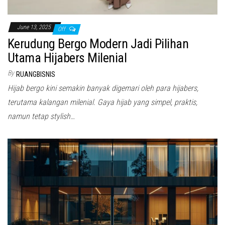
June 13, 2025
Off
Kerudung Bergo Modern Jadi Pilihan
Utama Hijabers Milenial
By
RUANGBISNIS
Hijab bergo kini semakin banyak digemari oleh para hijabers,
terutama kalangan milenial. Gaya hijab yang simpel, praktis,
namun tetap stylish…