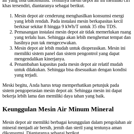
air yang bisa dikonsumsi. Tentunya mesin depot air ini memiliki ciri
khas tersendiri, diantaranya sebagai berikut.
Mesin depot air cenderung menghasilkan konsumsi energi
yang lebih rendah. Pada instalasi mesin berkapasitas kecil
berkisar sekitar 8 hingga 9 kWh/T untuk 35 ribu TDS.
Pemasangan instalasi mesin depot air tidak memerlukan ruang
yang terlalu luas. Sehingga akan lebih menghemat tempat dan
hasilnya pun tak mengecewakan.
Mesin depot air lebih mudah untuk dioperasikan. Mesin ini
memiliki sistem panel dan sistem pengontrol yang dapat
mengendalikan kinerjanya.
Penambahan kapasitas pada mesin depot air relatif mudah
untuk dilakukan. Sehingga bisa disesuaikan dengan kondisi
yang terjadi.
Meski begitu, Anda harus tetap memperhatikan petunjuk pada
sistem pengoperasian mesin depot air. Sehingga mesin ini dapat
bekerja lebih lama dan memiliki daya tahan yang baik.
Keunggulan Mesin Air Minum Mineral
Mesin depot air memiliki berbagai keunggulan dalam pengolahan air
mineral menjadi air bersih, jernih dan steril yang tentunya aman
dikonsumsi. Diantaranya sebagai berikut.