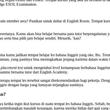
ridge ESOL Examination.
 gratis member area? Pastikan untuk daftar di English Room. Tempat ku
pesertanya. Kamu akan bisa belajar bersama para tutor berpengalaman
s serta bisa pilih jam belajar sendiri. Menarik, ‘kan?
 kamu jadikan tempat belajar les bahasa Inggris yang oke, lho. Teruta
ngalaman, yang pastinya bisa meningkatkan jenjang karirmu dalam waktu
t
placement test
untuk mengetahui level kemampuan berbahasa Inggrism
puanmu bersama tutor dari English Academy.
eberapa tempat les tersebut sangat direkomendasikan bagi pekerja. De
 Inggris dengan harga yang lumayan terjangkau nantinya.
an?
ketika ingin ikut kursus di suatu tempat les bahasa Inggris. Sebab, 
ertimbangkan masalah keuangan, karena mereka hidup dari gaji yang d