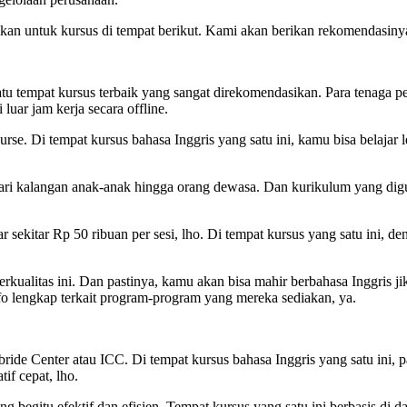
stikan untuk kursus di tempat berikut. Kami akan berikan rekomendasin
atu tempat kursus terbaik yang sangat direkomendasikan. Para tenaga pe
luar jam kerja secara offline.
rse. Di tempat kursus bahasa Inggris yang satu ini, kamu bisa belajar l
ari kalangan anak-anak hingga orang dewasa. Dan kurikulum yang di
ekitar Rp 50 ribuan per sesi, lho. Di tempat kursus yang satu ini, d
rkualitas ini. Dan pastinya, kamu akan bisa mahir berbahasa Inggris jik
fo lengkap terkait program-program yang mereka sediakan, ya.
bride Center atau ICC. Di tempat kursus bahasa Inggris yang satu ini, p
tif cepat, lho.
 begitu efektif dan efisien. Tempat kursus yang satu ini berbasis di d