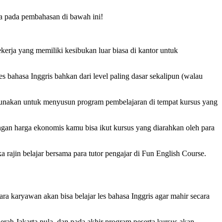
ya pada pembahasan di bawah ini!
kerja yang memiliki kesibukan luar biasa di kantor untuk
es bahasa Inggris bahkan dari level paling dasar sekalipun (walau
gunakan untuk menyusun program pembelajaran di tempat kursus yang
engan harga ekonomis kamu bisa ikut kursus yang diarahkan oleh para
a rajin belajar bersama para tutor pengajar di Fun English Course.
ara karyawan akan bisa belajar les bahasa Inggris agar mahir secara
aerah Jakarta pula, dan pada akhir program peserta kursus akan