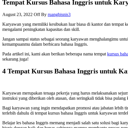
Tempat Kursus Bahasa Inggris untuk Kar
August 23, 2022
Off
By
ruangbisnis3
Karyawan yang memiliki kesibukan luar biasa di kantor dan tempat ke
mengalami peningkatan kapasitas dan skill.
Jangan sampai status sebagai seorang karyawan menghalangimu untuk 
kemampuanmu dalam berbicara bahasa Inggris.
Pada artikel ini, kami akan berikan beberapa nama tempat
kursus bah
sekarang juga!
4 Tempat Kursus Bahasa Inggris untuk K
Karyawan merupakan tenaga pekerja yang harus melaksanakan sejumla
instruksi yang diberikan oleh atasan, dan seringkali tidak bisa pulang
Bagi karyawan yang ingin mendapatkan promosi atau jabatan lebih ti
terlebih dahulu di tempat kursus bahasa Inggris untuk karyawan terde
Belajar les bahasa Inggris memang menjadi salah satu solusi bagi k
bisnis dengan baik dan benar, sehingga mampu membantu proses pen