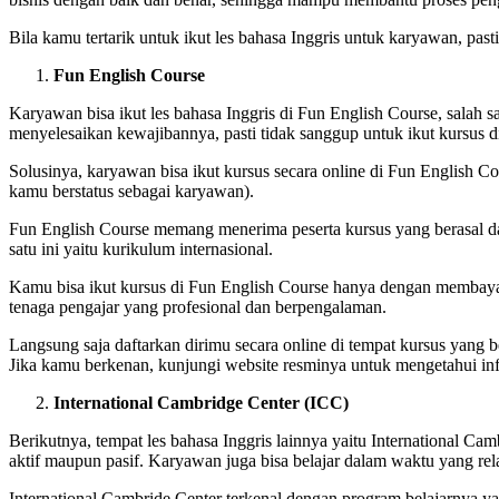
Bila kamu tertarik untuk ikut les bahasa Inggris untuk karyawan, pa
Fun English Course
Karyawan bisa ikut les bahasa Inggris di Fun English Course, salah s
menyelesaikan kewajibannya, pasti tidak sanggup untuk ikut kursus di 
Solusinya, karyawan bisa ikut kursus secara online di Fun English Cou
kamu berstatus sebagai karyawan).
Fun English Course memang menerima peserta kursus yang berasal d
satu ini yaitu kurikulum internasional.
Kamu bisa ikut kursus di Fun English Course hanya dengan membayar s
tenaga pengajar yang profesional dan berpengalaman.
Langsung saja daftarkan dirimu secara online di tempat kursus yang be
Jika kamu berkenan, kunjungi website resminya untuk mengetahui in
International Cambridge Center (ICC)
Berikutnya, tempat les bahasa Inggris lainnya yaitu International Cam
aktif maupun pasif. Karyawan juga bisa belajar dalam waktu yang rela
International Cambride Center terkenal dengan program belajarnya yang