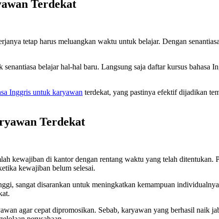
yawan Terdekat
rjanya tetap harus meluangkan waktu untuk belajar. Dengan senantiasa b
senantiasa belajar hal-hal baru. Langsung saja daftar kursus bahasa 
asa Inggris untuk karyawan
terdekat, yang pastinya efektif dijadikan te
aryawan Terdekat
h kewajiban di kantor dengan rentang waktu yang telah ditentukan. 
 ketika kewajiban belum selesai.
nggi, sangat disarankan untuk meningkatkan kemampuan individualnya. 
kat.
aryawan agar cepat dipromosikan. Sebab, karyawan yang berhasil naik
gelolaan perusahaan.