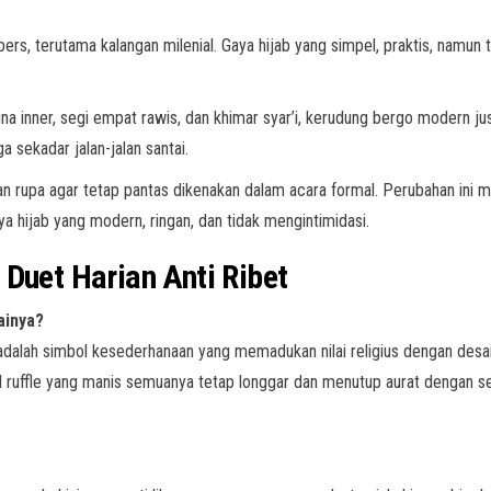
bers, terutama kalangan milenial. Gaya hijab yang simpel, praktis, namun
na inner, segi empat rawis, dan khimar syar’i, kerudung bergo modern just
a sekadar jalan-jalan santai.
n rupa agar tetap pantas dikenakan dalam acara formal. Perubahan ini 
a hijab yang modern, ringan, dan tidak mengintimidasi.
Duet Harian Anti Ribet
ainya?
adalah simbol kesederhanaan yang memadukan nilai religius dengan desain
ail ruffle yang manis semuanya tetap longgar dan menutup aurat dengan 