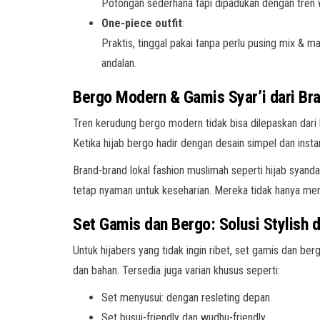
Potongan sederhana tapi dipadukan dengan tren war
One-piece outfit
:
Praktis, tinggal pakai tanpa perlu pusing mix &
andalan.
Bergo Modern & Gamis Syar’i dari Br
Tren kerudung bergo modern tidak bisa dilepaskan dari 
Ketika hijab bergo hadir dengan desain simpel dan insta
Brand-brand lokal fashion muslimah seperti hijab syan
tetap nyaman untuk keseharian. Mereka tidak hanya men
Set Gamis dan Bergo: Solusi Stylish d
Untuk hijabers yang tidak ingin ribet, set gamis dan ber
dan bahan. Tersedia juga varian khusus seperti:
Set menyusui: dengan resleting depan
Set busui-friendly dan wudhu-friendly