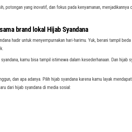
sih, potongan yang inovatif, dan fokus pada kenyamanan, menjadikannya c
rsama brand lokal Hijab Syandana
syandana hadir untuk menyempurnakan hari-harimu. Yuk, berani tampil be
ok.
 syandana, kamu bisa tampil istimewa dalam kesederhanaan. Dan hijab
nggun, dan apa adanya. Pilih hijab syandana karena kamu layak mendapatk
u dari hijab syandana di media sosial: