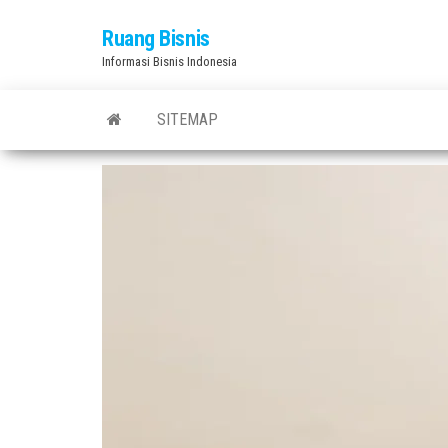
Skip
Ruang Bisnis
to
Informasi Bisnis Indonesia
the
content
SITEMAP