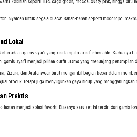
na kekinian seperti lilac, sage green, mocca, dusty pink, hingga biru la
 match. Nyaman untuk segala cuaca: Bahan-bahan seperti moscrepe, maxma
and Lokal
keberadaan gamis syar’i yang kini tampil makin fashionable. Keduanya ba
n, gamis syar’i menjadi pilihan outfit utama yang menunjang penampilan da
dana, Zizara, dan Arafahwear turut mengambil bagian besar dalam memben
jual produk, tetapi juga menyuguhkan gaya hidup yang menggabungkan nil
an Praktis
go instan menjadi solusi favorit. Biasanya satu set ini terdiri dari gamis