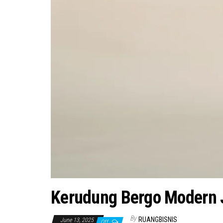
Kerudung Bergo Modern J
By
RUANGBISNIS
June 13, 2025
Off