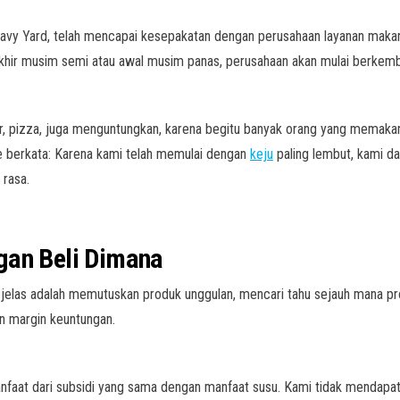
 Navy Yard, telah mencapai kesepakatan dengan perusahaan layanan maka
akhir musim semi atau awal musim panas, perusahaan akan mulai berkemb
r, pizza, juga menguntungkan, karena begitu banyak orang yang memaka
ie berkata: Karena kami telah memulai dengan
keju
paling lembut, kami d
rasa.
gan Beli Dimana
jelas adalah memutuskan produk unggulan, mencari tahu sejauh mana pr
an margin keuntungan.
faat dari subsidi yang sama dengan manfaat susu. Kami tidak mendapatka