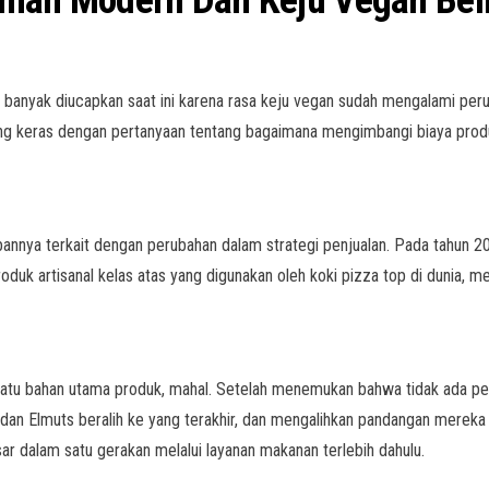
aman Modern Dan Keju Vegan Bel
banyak diucapkan saat ini karena rasa keju vegan sudah mengalami perub
ng keras dengan pertanyaan tentang bagaimana mengimbangi biaya produ
annya terkait dengan perubahan dalam strategi penjualan. Pada tahun 20
uk artisanal kelas atas yang digunakan oleh koki pizza top di dunia, m
satu bahan utama produk, mahal. Setelah menemukan bahwa tidak ada pe
 dan Elmuts beralih ke yang terakhir, dan mengalihkan pandangan mereka
r dalam satu gerakan melalui layanan makanan terlebih dahulu.