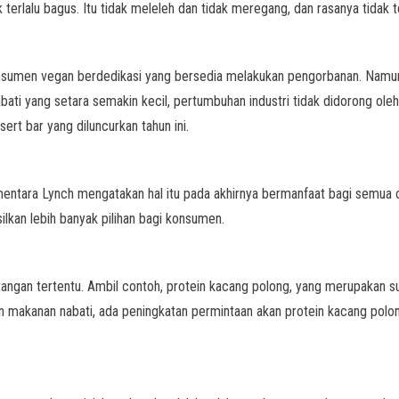
terlalu bagus. Itu tidak meleleh dan tidak meregang, dan rasanya tidak t
nsumen vegan berdedikasi yang bersedia melakukan pengorbanan. Namun s
ti yang setara semakin kecil, pertumbuhan industri tidak didorong oleh v
t bar yang diluncurkan tahun ini.
ntara Lynch mengatakan hal itu pada akhirnya bermanfaat bagi semua ora
ilkan lebih banyak pilihan bagi konsumen.
ntangan tertentu. Ambil contoh, protein kacang polong, yang merupakan 
kanan nabati, ada peningkatan permintaan akan protein kacang polong b