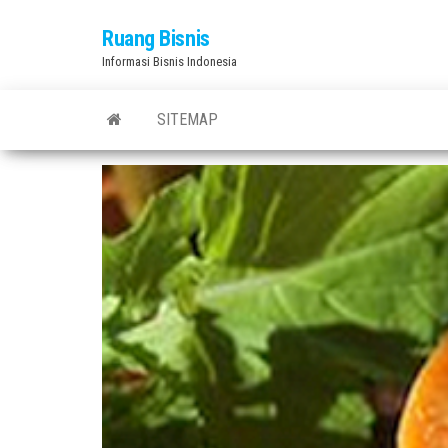
Skip
Ruang Bisnis
to
Informasi Bisnis Indonesia
the
content
SITEMAP