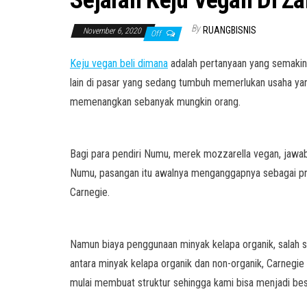
Sejarah Keju Vegan Di Z
By
RUANGBISNIS
November 6, 2020
Off
Keju vegan beli dimana
adalah pertanyaan yang semakin 
lain di pasar yang sedang tumbuh memerlukan usaha ya
memenangkan sebanyak mungkin orang.
Bagi para pendiri Numu, merek mozzarella vegan, jawab
Numu, pasangan itu awalnya menganggapnya sebagai prod
Carnegie.
Namun biaya penggunaan minyak kelapa organik, salah 
antara minyak kelapa organik dan non-organik, Carnegie
mulai membuat struktur sehingga kami bisa menjadi besa