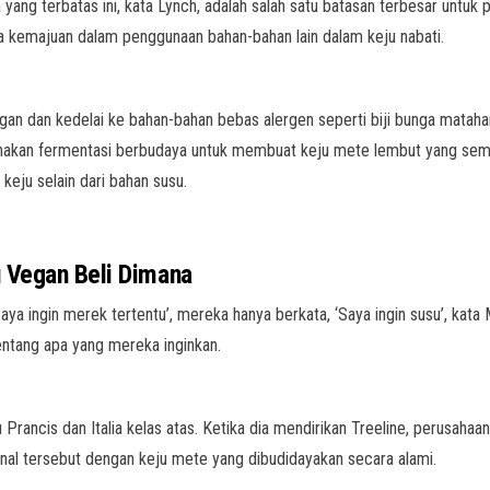
yang terbatas ini, kata Lynch, adalah salah satu batasan terbesar untuk
 kemajuan dalam penggunaan bahan-bahan lain dalam keju nabati.
n dan kedelai ke bahan-bahan bebas alergen seperti biji bunga matahar
unakan fermentasi berbudaya untuk membuat keju mete lembut yang sema
keju selain dari bahan susu.
 Vegan Beli Dimana
‘Saya ingin merek tertentu’, mereka hanya berkata, ‘Saya ingin susu’, ka
tentang apa yang mereka inginkan.
ancis dan Italia kelas atas. Ketika dia mendirikan Treeline, perusahaan
anal tersebut dengan keju mete yang dibudidayakan secara alami.