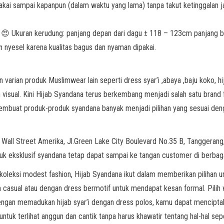
 pakai sampai kapanpun (dalam waktu yang lama) tanpa takut ketinggalan 
 😍 Ukuran kerudung: panjang depan dari dagu ± 118 – 123cm panjang be
 nyesel karena kualitas bagus dan nyaman dipakai.
rian produk Muslimwear lain seperti dress syar’i ,abaya ,baju koko, hija
isual. Kini Hijab Syandana terus berkembang menjadi salah satu brand f
mbuat produk-produk syandana banyak menjadi pilihan yang sesuai denga
o Wall Street Amerika, Jl.Green Lake City Boulevard No.35 B, Tanggeran
k eksklusif syandana tetap dapat sampai ke tangan customer di berbaga
oleksi modest fashion, Hijab Syandana ikut dalam memberikan pilihan un
casual atau dengan dress bermotif untuk mendapat kesan formal. Pilih 
Dengan memadukan hijab syar’i dengan dress polos, kamu dapat mencipt
tuk terlihat anggun dan cantik tanpa harus khawatir tentang hal-hal se