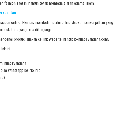
en fashion saat ini namun tetap menjaga ajaran agama Islam.
erkualitas
e maupun online. Namun, membeli melalui online dapat menjadi pilihan yang 
produk kami yang bisa dikunjungi :
engenai produk, silakan ke link website ini https://hijabsyandana.com/
ink ini
mi hijabsyandana
isa Whatsapp ke No ini :
 2).
!