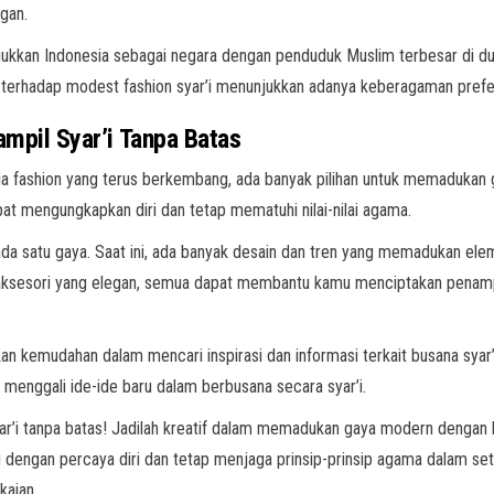
ngan.
kan Indonesia sebagai negara dengan penduduk Muslim terbesar di dunia.
nat terhadap modest fashion syar’i menunjukkan adanya keberagaman prefe
ampil Syar’i Tanpa Batas
nia fashion yang terus berkembang, ada banyak pilihan untuk memadukan
at mengungkapkan diri dan tetap mematuhi nilai-nilai agama.
ada satu gaya. Saat ini, ada banyak desain dan tren yang memadukan el
 aksesori yang elegan, semua dapat membantu kamu menciptakan penampi
an kemudahan dalam mencari inspirasi dan informasi terkait busana syar’
enggali ide-ide baru dalam berbusana secara syar’i.
syar’i tanpa batas! Jadilah kreatif dalam memadukan gaya modern dengan
i dengan percaya diri dan tetap menjaga prinsip-prinsip agama dalam s
kaian.