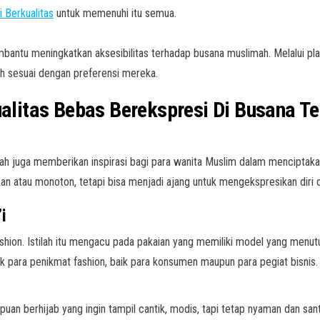
i Berkualitas
untuk memenuhi itu semua.
mbantu meningkatkan aksesibilitas terhadap busana muslimah. Melalui pl
lih sesuai dengan preferensi mereka.
ualitas Bebas Berekspresi Di Busana Te
imah juga memberikan inspirasi bagi para wanita Muslim dalam menciptak
n atau monoton, tetapi bisa menjadi ajang untuk mengekspresikan diri d
i
hion. Istilah itu mengacu pada pakaian yang memiliki model yang menut
uk para penikmat fashion, baik para konsumen maupun para pegiat bisnis
uan berhijab yang ingin tampil cantik, modis, tapi tetap nyaman dan sant