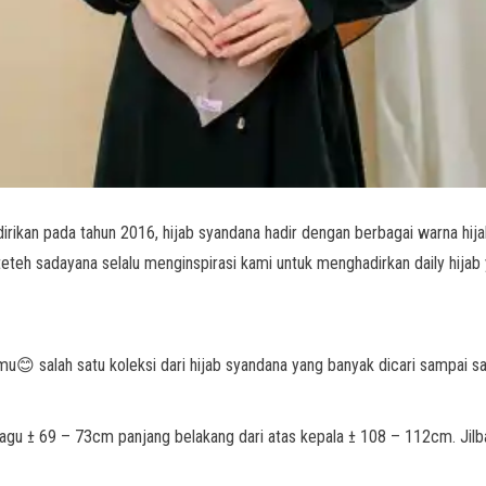
dirikan pada tahun 2016, hijab syandana hadir dengan berbagai warna hij
 teteh sadayana selalu menginspirasi kami untuk menghadirkan daily hija
u😊 salah satu koleksi dari hijab syandana yang banyak dicari sampai saa
dagu ± 69 – 73cm panjang belakang dari atas kepala ± 108 – 112cm. Jilb