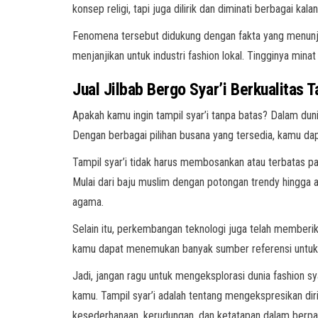
konsep religi, tapi juga dilirik dan diminati berbagai kala
Fenomena tersebut didukung dengan fakta yang menunjuk
menjanjikan untuk industri fashion lokal. Tingginya mi
Jual Jilbab Bergo Syar’i Berkualitas T
Apakah kamu ingin tampil syar’i tanpa batas? Dalam du
Dengan berbagai pilihan busana yang tersedia, kamu dap
Tampil syar’i tidak harus membosankan atau terbatas p
Mulai dari baju muslim dengan potongan trendy hingga
agama.
Selain itu, perkembangan teknologi juga telah memberik
kamu dapat menemukan banyak sumber referensi untuk m
Jadi, jangan ragu untuk mengeksplorasi dunia fashion 
kamu. Tampil syar’i adalah tentang mengekspresikan dir
kesederhanaan, kerudungan, dan ketatapan dalam berpa