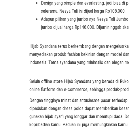
Design yang simple dan everlasting, jadi bisa di
seleramu. Nesya Tali ini dijual harga Rp108.000.
Adapun pilihan yang jumbo nya Nesya Tali Jumbo
jumbo dijual harga Rp148.000. Dijamin nggak akan
Hijab Syandana terus berkembang dengan mengeluarkan va
menyediakan produk fashion kekinian dengan model dan v
Indonesia. Tema syandana yang minimalis dan elegan me
Selain offline store Hijab Syandana yang berada di Ruk
online flatform dan e-commerce, sehingga produk-produ
Dengan tingginya minat dan antusiasme pasar terhadap k
dipadukan dengan dress polos dapat memberikan kesan 
gunakan hijab syar’i yang longgar dan menutupi dada. 
kepribadian kamu. Paduan ini juga memungkinkan kamu un