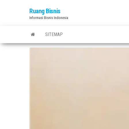
Skip
Ruang Bisnis
to
Informasi Bisnis Indonesia
the
content
SITEMAP