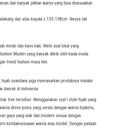
jaman dan banyak pilihan warna yang bisa disesuaikan
lakang dari atas kepala ± 133-138cm. Nesya tali
b instan dan kaos kaki. Merk asal lokal yang
ashion Muslim yang banyak dilirik oleh kaula muda
n trend fashion masa kini.
g, hijab syandana juga memasarkan produknya melalui
i daerah di Indonesia.
tuk tren tersebut. Menggunakan syar’i style hijab yang
warna dress polos yang serasi dengan warna hijabmu,
akan gaya yang unik dan modern sesuai dengan
perti ketidaksesuaian warna atau model. Dengan paduan