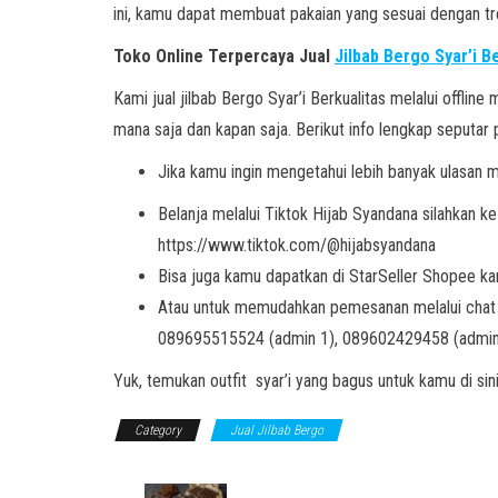
ini, kamu dapat membuat pakaian yang sesuai dengan tr
Toko Online Terpercaya Jual
Jilbab Bergo Syar’i B
Kami jual jilbab Bergo Syar’i Berkualitas melalui offlin
mana saja dan kapan saja. Berikut info lengkap seputar 
Jika kamu ingin mengetahui lebih banyak ulasan m
Belanja melalui Tiktok Hijab Syandana silahkan ke l
https://www.tiktok.com/@hijabsyandana
Bisa juga kamu dapatkan di StarSeller Shopee ka
Atau untuk memudahkan pemesanan melalui chat b
089695515524 (admin 1), 089602429458 (admin
Yuk, temukan outfit syar’i yang bagus untuk kamu di sini
Category
Jual Jilbab Bergo