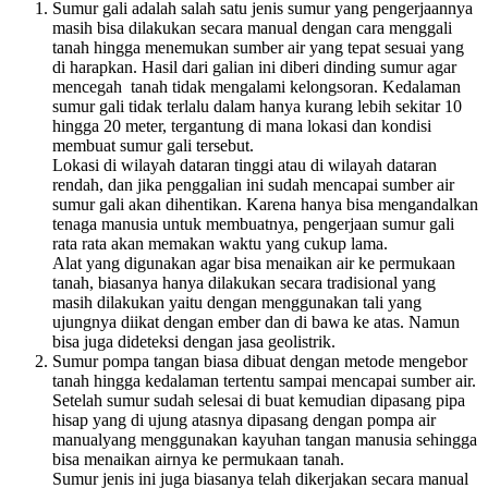
Sumur gali
adalah salah satu jenis sumur yang pengerjaannya
masih bisa dilakukan secara manual dengan cara menggali
tanah hingga menemukan sumber air yang tepat sesuai yang
di harapkan. Hasil dari galian ini diberi dinding sumur agar
mencegah tanah tidak mengalami kelongsoran. Kedalaman
sumur gali tidak terlalu dalam hanya kurang lebih sekitar 10
hingga 20 meter, tergantung di mana lokasi dan kondisi
membuat sumur gali tersebut.
Lokasi di wilayah dataran tinggi atau di wilayah dataran
rendah, dan jika penggalian ini sudah mencapai sumber air
sumur gali
akan dihentikan. Karena hanya bisa mengandalkan
tenaga manusia untuk membuatnya, pengerjaan sumur gali
rata rata akan memakan waktu yang cukup lama.
Alat yang digunakan agar bisa menaikan air ke permukaan
tanah, biasanya hanya dilakukan secara tradisional yang
masih dilakukan yaitu dengan menggunakan tali yang
ujungnya diikat dengan ember dan di bawa ke atas. Namun
bisa juga dideteksi dengan jasa geolistrik.
Sumur pompa tangan biasa dibuat dengan metode mengebor
tanah hingga kedalaman tertentu sampai mencapai sumber air.
Setelah sumur sudah selesai di buat kemudian dipasang pipa
hisap yang di ujung atasnya dipasang dengan pompa air
manualyang menggunakan kayuhan tangan manusia sehingga
bisa menaikan airnya ke permukaan tanah.
Sumur jenis ini juga biasanya telah dikerjakan secara manual