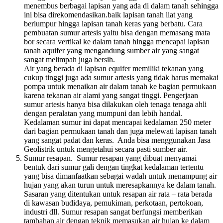
menembus berbagai lapisan yang ada di dalam tanah sehingga
ini bisa direkomendasikan.baik lapisan tanah liat yang
berlumpur hingga lapisan tanah keras yang berbatu. Cara
pembuatan sumur artesis yaitu bisa dengan memasang mata
bor secara vertikal ke dalam tanah hingga mencapai lapisan
tanah aquifer yang mengandung sumber air yang sangat
sangat melimpah juga bersih.
Air yang berada di lapisan equifer memiliki tekanan yang
cukup tinggi juga ada sumur artesis yang tidak harus memakai
pompa untuk menaikan air dalam tanah ke bagian permukaan
karena tekanan air alami yang sangat tinggi. Pengerjaan
sumur artesis hanya bisa dilakukan oleh tenaga tenaga ahli
dengan peralatan yang mumpuni dan lebih handal.
Kedalaman sumur ini dapat mencapai kedalaman 250 meter
dari bagian permukaan tanah dan juga melewati lapisan tanah
yang sangat padat dan keras. Anda bisa menggunakan Jasa
Geolistrik untuk mengetahui secara pasti sumber air.
Sumur resapan. Sumur resapan
yang dibuat menyamai
bentuk dari sumur gali dengan tingkat kedalaman tertentu
yang bisa dimanfaatkan sebagai wadah untuk menampung air
hujan yang akan turun untuk meresapkannya ke dalam tanah.
Sasaran yang ditentukan untuk resapan air rata – rata berada
di kawasan budidaya, pemukiman, perkotaan, pertokoan,
industri dll. Sumur resapan sangat berfungsi memberikan
tambahan air dengan teknik memasukan air hujan ke dalam