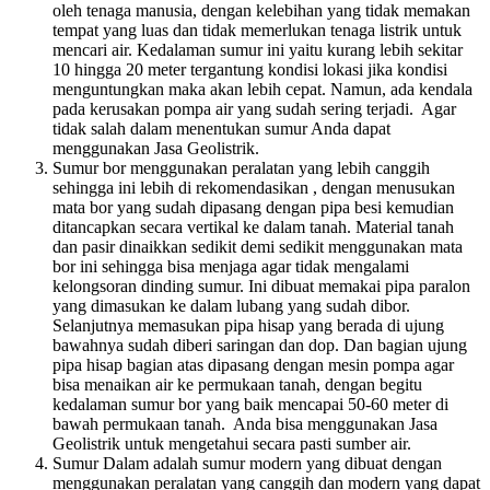
oleh tenaga manusia, dengan kelebihan yang tidak memakan
tempat yang luas dan tidak memerlukan tenaga listrik untuk
mencari air. Kedalaman sumur ini yaitu kurang lebih sekitar
10 hingga 20 meter tergantung kondisi lokasi jika kondisi
menguntungkan maka akan lebih cepat. Namun, ada kendala
pada kerusakan pompa air
yang sudah sering terjadi. Agar
tidak salah dalam menentukan sumur Anda dapat
menggunakan Jasa Geolistrik.
Sumur bor
menggunakan peralatan yang lebih canggih
sehingga ini lebih di rekomendasikan , dengan menusukan
mata bor yang sudah dipasang dengan pipa besi kemudian
ditancapkan secara vertikal ke dalam tanah. Material tanah
dan pasir dinaikkan sedikit demi sedikit menggunakan mata
bor ini sehingga bisa menjaga agar tidak mengalami
kelongsoran dinding sumur. Ini dibuat memakai pipa paralon
yang dimasukan ke dalam lubang yang sudah dibor.
Selanjutnya memasukan pipa hisap yang berada di ujung
bawahnya sudah diberi saringan dan dop. Dan bagian ujung
pipa hisap bagian atas dipasang dengan mesin pompa agar
bisa menaikan air ke permukaan tanah, dengan begitu
kedalaman sumur bor yang baik mencapai 50-60 meter di
bawah permukaan tanah. Anda bisa menggunakan Jasa
Geolistrik untuk mengetahui secara pasti sumber air.
Sumur Dalam
adalah sumur modern yang dibuat dengan
menggunakan peralatan yang canggih dan modern yang dapat