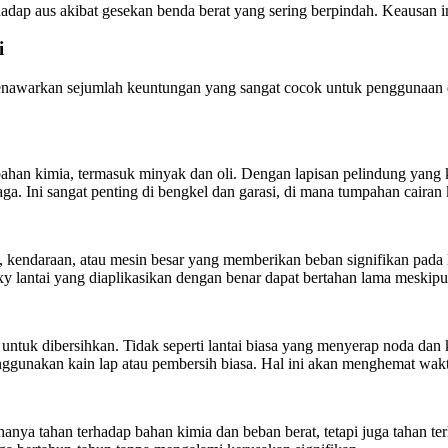
erhadap aus akibat gesekan benda berat yang sering berpindah. Keausan
i
awarkan sejumlah keuntungan yang sangat cocok untuk penggunaan di
 bahan kimia, termasuk minyak dan oli. Dengan lapisan pelindung yang
jaga. Ini sangat penting di bengkel dan garasi, di mana tumpahan cairan k
, kendaraan, atau mesin besar yang memberikan beban signifikan pada l
oxy lantai yang diaplikasikan dengan benar dapat bertahan lama meskip
untuk dibersihkan. Tidak seperti lantai biasa yang menyerap noda dan
gunakan kain lap atau pembersih biasa. Hal ini akan menghemat waktu
 hanya tahan terhadap bahan kimia dan beban berat, tetapi juga tahan te