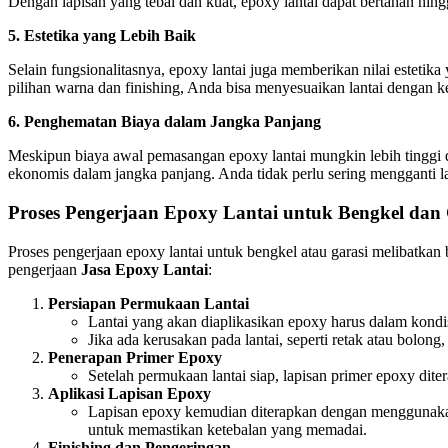
Dengan lapisan yang tebal dan kuat, epoxy lantai dapat bertahan hin
5. Estetika yang Lebih Baik
Selain fungsionalitasnya, epoxy lantai juga memberikan nilai estetik
pilihan warna dan finishing, Anda bisa menyesuaikan lantai dengan 
6. Penghematan Biaya dalam Jangka Panjang
Meskipun biaya awal pemasangan epoxy lantai mungkin lebih tinggi 
ekonomis dalam jangka panjang. Anda tidak perlu sering mengganti la
Proses Pengerjaan Epoxy Lantai untuk Bengkel dan 
Proses pengerjaan epoxy lantai untuk bengkel atau garasi melibatka
pengerjaan
Jasa Epoxy Lantai
:
Persiapan Permukaan Lantai
Lantai yang akan diaplikasikan epoxy harus dalam kond
Jika ada kerusakan pada lantai, seperti retak atau bolon
Penerapan Primer Epoxy
Setelah permukaan lantai siap, lapisan primer epoxy dite
Aplikasi Lapisan Epoxy
Lapisan epoxy kemudian diterapkan dengan menggunakan r
untuk memastikan ketebalan yang memadai.
Finishing dan Pengeringan