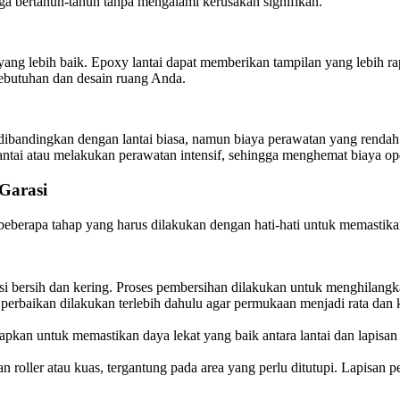
gga bertahun-tahun tanpa mengalami kerusakan signifikan.
a yang lebih baik. Epoxy lantai dapat memberikan tampilan yang lebih r
kebutuhan dan desain ruang Anda.
dibandingkan dengan lantai biasa, namun biaya perawatan yang rendah
ntai atau melakukan perawatan intensif, sehingga menghemat biaya ope
Garasi
n beberapa tahap yang harus dilakukan dengan hati-hati untuk memasti
isi bersih dan kering. Proses pembersihan dilakukan untuk menghilan
g, perbaikan dilakukan terlebih dahulu agar permukaan menjadi rata dan
rapkan untuk memastikan daya lekat yang baik antara lantai dan lapisan
oller atau kuas, tergantung pada area yang perlu ditutupi. Lapisan p