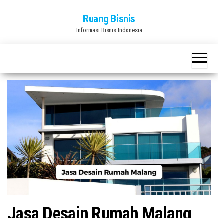
Skip
Ruang Bisnis
to
Informasi Bisnis Indonesia
the
content
Jasa Desain Rumah Malang