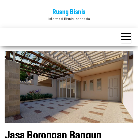
Skip
Ruang Bisnis
to
Informasi Bisnis Indonesia
the
content
Jasa Borongan Bangun