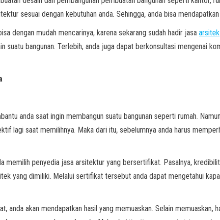
buatan desain dan pembangunan pembuatan bangunan seperti kantor, rum
tektur sesuai dengan kebutuhan anda. Sehingga, anda bisa mendapatkan
a bisa dengan mudah mencarinya, karena sekarang sudah hadir jasa
arsitek
n suatu bangunan. Terlebih, anda juga dapat berkonsultasi mengenai ko
a
ntu anda saat ingin membangun suatu bangunan seperti rumah. Namun k
ektif lagi saat memilihnya. Maka dari itu, sebelumnya anda harus mempe
 memilih penyedia jasa arsitektur yang bersertifikat. Pasalnya, kredibili
arsitek yang dimiliki. Melalui sertifikat tersebut anda dapat mengetahui ka
at, anda akan mendapatkan hasil yang memuaskan. Selain memuaskan, hasil