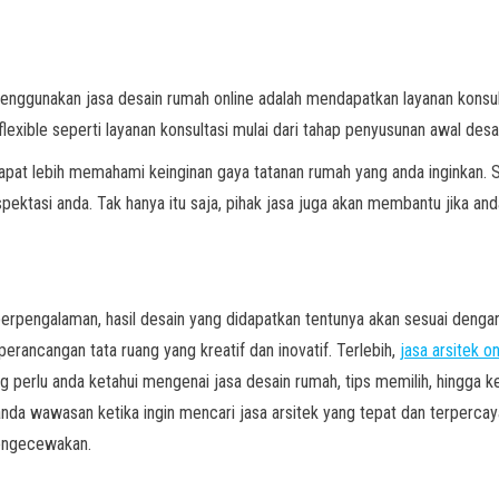
enggunakan jasa desain rumah online adalah mendapatkan layanan konsult
flexible seperti layanan konsultasi mulai dari tahap penyusunan awal desai
dapat lebih memahami keinginan gaya tatanan rumah yang anda inginkan. S
ktasi anda. Tak hanya itu saja, pihak jasa juga akan membantu jika and
berpengalaman, hasil desain yang didapatkan tentunya akan sesuai dengan
rancangan tata ruang yang kreatif dan inovatif. Terlebih,
jasa arsitek on
ng perlu anda ketahui mengenai jasa desain rumah, tips memilih, hingga
da wawasan ketika ingin mencari jasa arsitek yang tepat dan terpercay
mengecewakan.