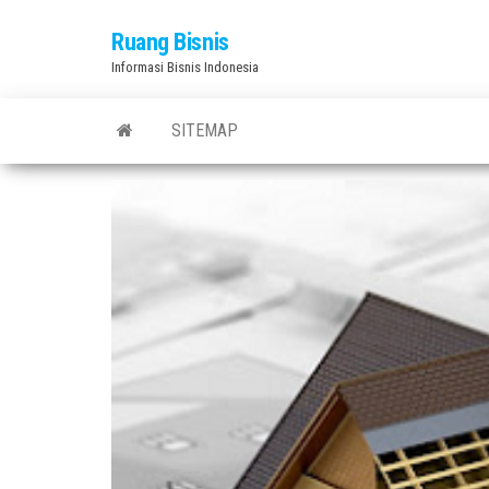
Skip
Ruang Bisnis
to
Informasi Bisnis Indonesia
the
content
SITEMAP