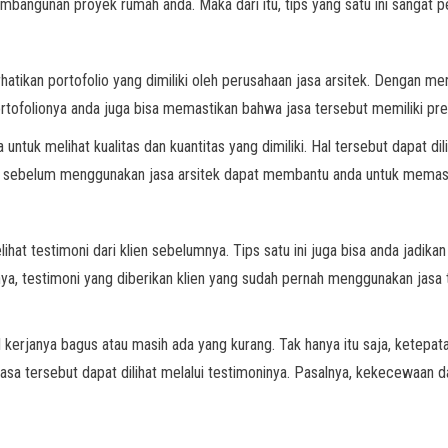
angunan proyek rumah anda. Maka dari itu, tips yang satu ini sangat pe
atikan portofolio yang dimiliki oleh perusahaan jasa arsitek. Dengan men
portofolionya anda juga bisa memastikan bahwa jasa tersebut memiliki pr
tuk melihat kualitas dan kuantitas yang dimiliki. Hal tersebut dapat dilih
ni sebelum menggunakan jasa arsitek dapat membantu anda untuk memastik
hat testimoni dari klien sebelumnya. Tips satu ini juga bisa anda jadikan 
sanya, testimoni yang diberikan klien yang sudah pernah menggunakan jas
erjanya bagus atau masih ada yang kurang. Tak hanya itu saja, ketepatan
 jasa tersebut dapat dilihat melalui testimoninya. Pasalnya, kekecewaan