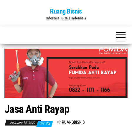
Skip
Ruang Bisnis
to
Informasi Bisnis Indonesia
the
content
Jasa Anti Rayap
By
RUANGBISNIS
February 16, 2021
Off