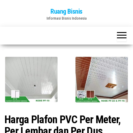
Skip
Ruang Bisnis
to
Informasi Bisnis Indonesia
the
content
Harga Plafon PVC Per Meter,
Per Lembar dan Per Dus