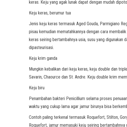
keras. Keju yang agak lunak dapat dengan mudah dipot
Keju keras, berumur tua
Jenis keju keras termasuk Aged Gouda, Parmigiano Regg
pisau kemudian mematahkannya dengan cara membalik ata
keras seiring bertambahnya usia, susu yang digunakan d
dipasteurisasi.
Keju krim ganda
Mungkin kebalikan dari keju keras, keju double dan tr
Savarin, Chaource dan St. Andre. Keju double krim mem
Keju biru
Penambahan bakteri Penicillium selama proses penuaan me
waktu yang cukup lama agar jamur birunya bisa berke
Contoh paling terkenal termasuk Roquefort, Stilton, Go
Roquefort, jamur memasuki keju seiring bertambahnya u