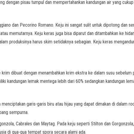
ong dengan pisau tumpul dan mempertahankan kandungan air yang cukup 
iano dan Pecorino Romano. Keju ini sangat sulit untuk dipotong dan s
u memutarnya. Keju keras juga bisa diparut dan ditambahkan ke hidanga
alam produksinya harus skim setidaknya sebagian. Keju keras mengandung 
iple krim dibuat dengan menambahkan krim ekstra ke dalam susu sebelum 
iliki kandungan lemak mentega lebih dari 60% sedangkan kandungan lemak
nciptakan garis-garis biru atau hijau yang dapat dimakan di dalam roda 
mbang sempurna.
rgonzola, Cabrales dan Maytag. Pada keju seperti Stilton dan Gorgonzola
sia di gua-gua tempat spora secara alami ada.