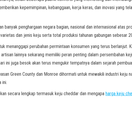
memberikan kepemimpinan, kebanggaan, kerja keras, dan inovasi yang te
 banyak penghargaan negara bagian, nasional dan internasional atas pro
arietas dan jenis keju serta total produksi tahunan gabungan sebesar 2
untuk menanggapi perubahan permintaan konsumen yang terus berlanjut. Ke
 artisan lainnya sekarang memiliki peran penting dalam persembahan keju
ari ini juga besok akan terus mengukir tempatnya dalam sejarah pembua
asan Green County dan Monroe dihormati untuk mewakili industri keju na
ini.
arkan secara lengkap termasuk keju cheddar dan mengapa
harga keju che