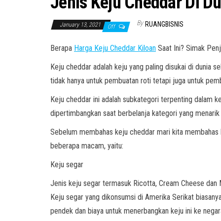
Jenis Keju Cheddar Di D
By
RUANGBISNIS
January 13, 2021
Off
Berapa
Harga Keju Cheddar Kiloan
Saat Ini? Simak Penj
Keju cheddar adalah keju yang paling disukai di dunia s
tidak hanya untuk pembuatan roti tetapi juga untuk pem
Keju cheddar ini adalah subkategori terpenting dalam k
dipertimbangkan saat berbelanja kategori yang menarik in
Sebelum membahas keju cheddar mari kita membahas berb
beberapa macam, yaitu:
Keju segar
Jenis keju segar termasuk Ricotta, Cream Cheese dan M
Keju segar yang dikonsumsi di Amerika Serikat biasan
pendek dan biaya untuk menerbangkan keju ini ke negar