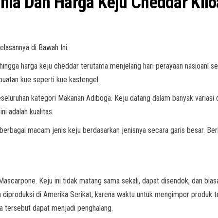
unia Dan Harga Keju Cheddar Kil
elasannya di Bawah Ini.
ehingga harga keju cheddar terutama menjelang hari perayaan nasioanl sep
buatan kue seperti kue kastengel.
eseluruhan kategori Makanan Adiboga. Keju datang dalam banyak variasi da
i adalah kualitas.
agai macam jenis keju berdasarkan jenisnya secara garis besar. Berbag
ascarpone. Keju ini tidak matang sama sekali, dapat disendok, dan bias
ya diproduksi di Amerika Serikat, karena waktu untuk mengimpor produk
a tersebut dapat menjadi penghalang.