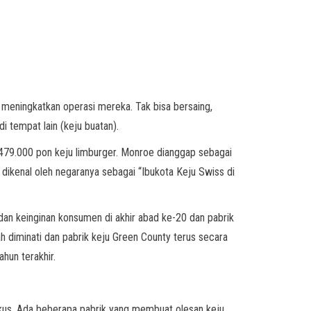
tuk meningkatkan operasi mereka. Tak bisa bersaing,
i tempat lain (keju buatan).
.479.000 pon keju limburger. Monroe dianggap sebagai
dikenal oleh negaranya sebagai “Ibukota Keju Swiss di
 dan keinginan konsumen di akhir abad ke-20 dan pabrik
ah diminati dan pabrik keju Green County terus secara
hun terakhir.
gkus. Ada beberapa pabrik yang membuat olesan keju.