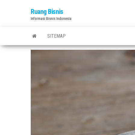
Skip
Ruang Bisnis
to
Informasi Bisnis Indonesia
the
content
SITEMAP