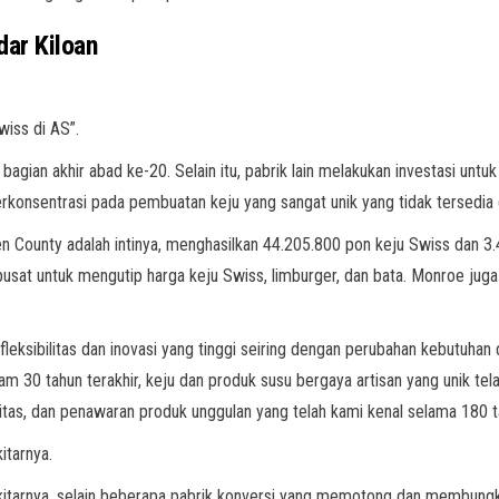
dar Kiloan
wiss di AS”.
i bagian akhir abad ke-20. Selain itu, pabrik lain melakukan investasi un
rkonsentrasi pada pembuatan keju yang sangat unik yang tidak tersedia d
en County adalah intinya, menghasilkan 44.205.800 pon keju Swiss dan 3
sat untuk mengutip harga keju Swiss, limburger, dan bata. Monroe juga 
leksibilitas dan inovasi yang tinggi seiring dengan perubahan kebutuhan
m 30 tahun terakhir, keju dan produk susu bergaya artisan yang unik tel
tas, dan penawaran produk unggulan yang telah kami kenal selama 180 ta
itarnya.
sekitarnya, selain beberapa pabrik konversi yang memotong dan membun