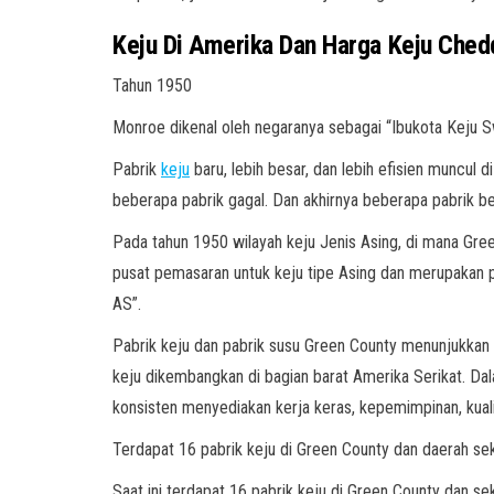
Keju Di Amerika Dan Harga Keju Ched
Tahun 1950
Monroe dikenal oleh negaranya sebagai “Ibukota Keju S
Pabrik
keju
baru, lebih besar, dan lebih efisien muncul d
beberapa pabrik gagal. Dan akhirnya beberapa pabrik be
Pada tahun 1950 wilayah keju Jenis Asing, di mana Gre
pusat pemasaran untuk keju tipe Asing dan merupakan pu
AS”.
Pabrik keju dan pabrik susu Green County menunjukkan f
keju dikembangkan di bagian barat Amerika Serikat. Dala
konsisten menyediakan kerja keras, kepemimpinan, kuali
Terdapat 16 pabrik keju di Green County dan daerah sek
Saat ini terdapat 16 pabrik keju di Green County dan 