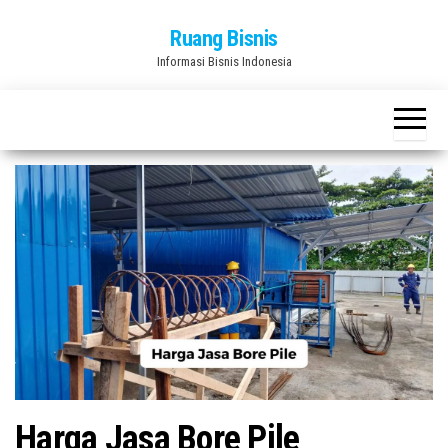
Skip
Ruang Bisnis
to
Informasi Bisnis Indonesia
the
content
Harga Jasa Bore Pile