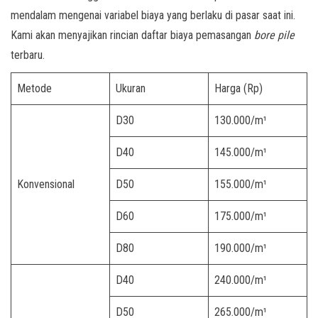
mendalam mengenai variabel biaya yang berlaku di pasar saat ini.
Kami akan menyajikan rincian daftar biaya pemasangan
bore pile
terbaru.
Metode
Ukuran
Harga (Rp)
D30
130.000/m¹
D40
145.000/m¹
Konvensional
D50
155.000/m¹
D60
175.000/m¹
D80
190.000/m¹
D40
240.000/m¹
D50
265.000/m¹