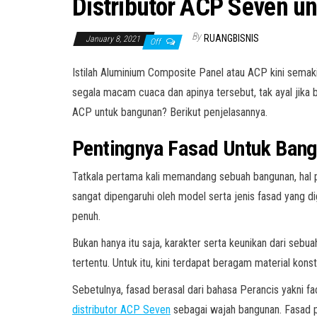
Distributor ACP Seven u
By
RUANGBISNIS
January 8, 2021
Off
Istilah Aluminium Composite Panel atau ACP kini semakin
segala macam cuaca dan apinya tersebut, tak ayal jika
ACP untuk bangunan? Berikut penjelasannya.
Pentingnya Fasad Untuk Bang
Tatkala pertama kali memandang sebuah bangunan, hal pe
sangat dipengaruhi oleh model serta jenis fasad yang di
penuh.
Bukan hanya itu saja, karakter serta keunikan dari sebu
tertentu. Untuk itu, kini terdapat beragam material ko
Sebetulnya, fasad berasal dari bahasa Perancis yakni fa
distributor ACP Seven
sebagai wajah bangunan. Fasad p