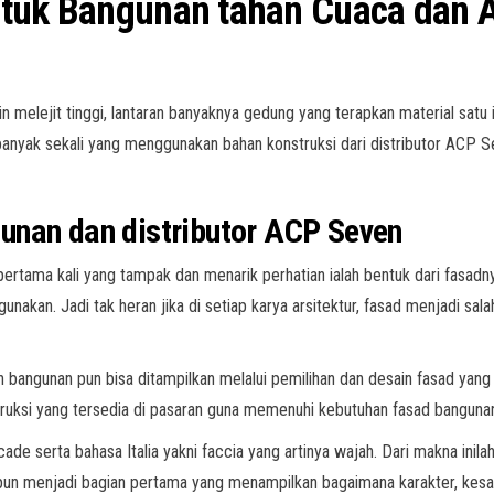
ntuk Bangunan tahan Cuaca dan 
 melejit tinggi, lantaran banyaknya gedung yang terapkan material satu 
 banyak sekali yang menggunakan bahan konstruksi dari distributor ACP 
unan dan distributor ACP Seven
rtama kali yang tampak dan menarik perhatian ialah bentuk dari fasadnya
gunakan. Jadi tak heran jika di setiap karya arsitektur, fasad menjadi 
ah bangunan pun bisa ditampilkan melalui pemilihan dan desain fasad yang
nstruksi yang tersedia di pasaran guna memenuhi kebutuhan fasad bangunan
cade serta bahasa Italia yakni faccia yang artinya wajah. Dari makna ini
un menjadi bagian pertama yang menampilkan bagaimana karakter, kesan,