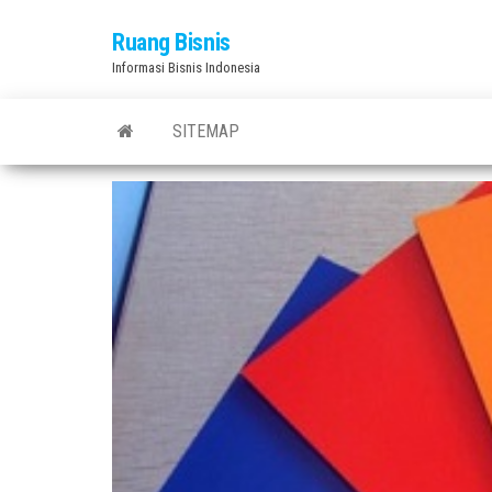
Skip
Ruang Bisnis
to
Informasi Bisnis Indonesia
the
content
SITEMAP