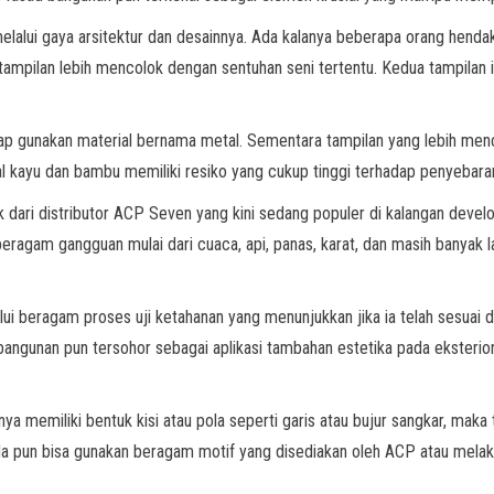
an melalui gaya arsitektur dan desainnya. Ada kalanya beberapa orang he
ampilan lebih mencolok dengan sentuhan seni tertentu. Kedua tampilan in
p gunakan material bernama metal. Sementara tampilan yang lebih menco
 kayu dan bambu memiliki resiko yang cukup tinggi terhadap penyebaran 
 dari distributor ACP Seven yang kini sedang populer di kalangan develo
 beragam gangguan mulai dari cuaca, api, panas, karat, dan masih banyak la
lalui beragam proses uji ketahanan yang menunjukkan jika ia telah sesuai
unan pun tersohor sebagai aplikasi tambahan estetika pada eksterior 
 memiliki bentuk kisi atau pola seperti garis atau bujur sangkar, maka t
nda pun bisa gunakan beragam motif yang disediakan oleh ACP atau mela