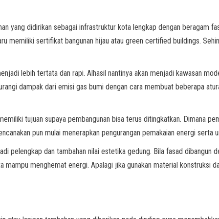
ngunan yang didirikan sebagai infrastruktur kota lengkap dengan beragam f
u memiliki sertifikat bangunan hijau atau green certified buildings. Se
menjadi lebih tertata dan rapi. Alhasil nantinya akan menjadi kawasan m
angi dampak dari emisi gas bumi dengan cara membuat beberapa aturan y
 memiliki tujuan supaya pembangunan bisa terus ditingkatkan. Dimana p
rencanakan pun mulai menerapkan pengurangan pemakaian energi serta u
adi pelengkap dan tambahan nilai estetika gedung. Bila fasad dibangun 
ta mampu menghemat energi. Apalagi jika gunakan material konstruksi da