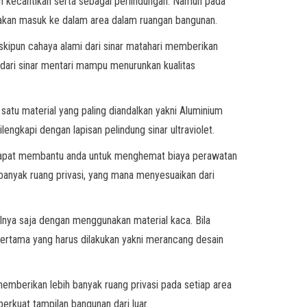
n kecantikan serta sebagai perlindungan. Namun pada
 akan masuk ke dalam area dalam ruangan bangunan.
eskipun cahaya alami dari sinar matahari memberikan
t dari sinar mentari mampu menurunkan kualitas
satu material yang paling diandalkan yakni Aluminium
ngkapi dengan lapisan pelindung sinar ultraviolet.
ni dapat membantu anda untuk menghemat biaya perawatan
banyak ruang privasi, yang mana menyesuaikan dari
lnya saja dengan menggunakan material kaca. Bila
pertama yang harus dilakukan yakni merancang desain
emberikan lebih banyak ruang privasi pada setiap area
rkuat tampilan bangunan dari luar.