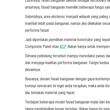
Lazimnya, fasad bangunan dikenal sebagai secondary s
umumnya, fasad bangunan memiliki beberapa fungsi yan
Sebetulnya, area eksterior menjadi wilayah yang paling 
manfaat lebih pada bangunan, namun jika dilakukan secar
performa fasad.
Jadi diperlukan pemilihan material konstruksi yang tepa
Composite Panel atau
ACP
. Bukan hanya untuk memperca
Dimana pelindung tersebut mampu mereduksi panas dan r
dan menjaga kualitas performa bangunan. Fungsi kedua 
desainnya.
Biasanya, desain fasad bangunan dengan gaya kontempor
konsep semacam ini ingin anda terapkan, maka anda bis
lalu tentukan material yang tepat.
Terdapat beberapa model fasad bangunan mulai dari kisi
tanpa menimbulkan kesan tertutup. Bukan hanya itu saj