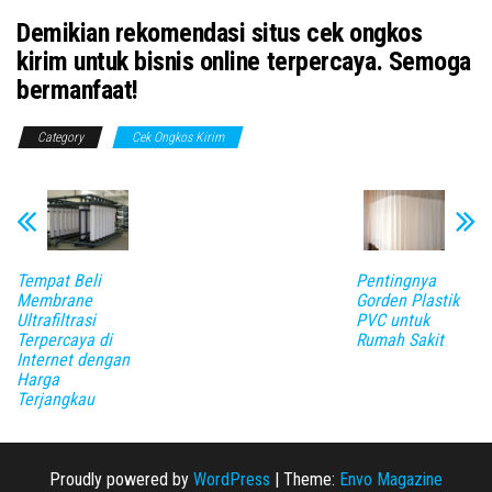
Demikian rekomendasi situs cek ongkos
kirim untuk bisnis online terpercaya. Semoga
bermanfaat!
Category
Cek Ongkos Kirim
Tempat Beli
Pentingnya
Membrane
Gorden Plastik
Ultrafiltrasi
PVC untuk
Terpercaya di
Rumah Sakit
Internet dengan
Harga
Terjangkau
Proudly powered by
WordPress
|
Theme:
Envo Magazine