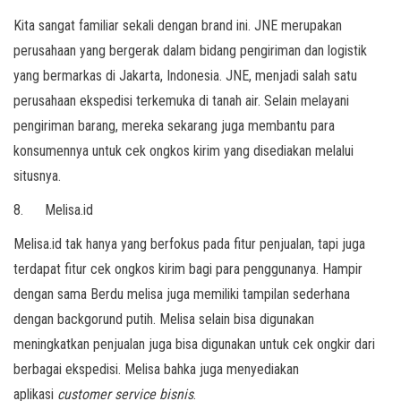
Kita sangat familiar sekali dengan brand ini. JNE merupakan
perusahaan yang bergerak dalam bidang pengiriman dan logistik
yang bermarkas di Jakarta, Indonesia. JNE, menjadi salah satu
perusahaan ekspedisi terkemuka di tanah air. Selain melayani
pengiriman barang, mereka sekarang juga membantu para
konsumennya untuk cek ongkos kirim yang disediakan melalui
situsnya.
8. Melisa.id
Melisa.id tak hanya yang berfokus pada fitur penjualan, tapi juga
terdapat fitur cek ongkos kirim bagi para penggunanya. Hampir
dengan sama Berdu melisa juga memiliki tampilan sederhana
dengan backgorund putih. Melisa selain bisa digunakan
meningkatkan penjualan juga bisa digunakan untuk cek ongkir dari
berbagai ekspedisi. Melisa bahka juga menyediakan
aplikasi
customer service bisnis
.