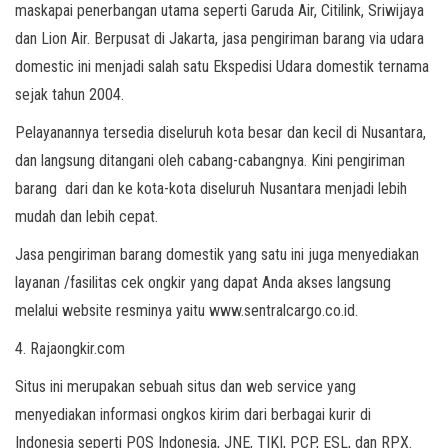
maskapai penerbangan utama seperti Garuda Air, Citilink, Sriwijaya
dan Lion Air. Berpusat di Jakarta, jasa pengiriman barang via udara
domestic ini menjadi salah satu Ekspedisi Udara domestik ternama
sejak tahun 2004.
Pelayanannya tersedia diseluruh kota besar dan kecil di Nusantara,
dan langsung ditangani oleh cabang-cabangnya. Kini pengiriman
barang dari dan ke kota-kota diseluruh Nusantara menjadi lebih
mudah dan lebih cepat.
Jasa pengiriman barang domestik yang satu ini juga menyediakan
layanan /fasilitas cek ongkir yang dapat Anda akses langsung
melalui website resminya yaitu www.sentralcargo.co.id.
4. Rajaongkir.com
Situs ini merupakan sebuah situs dan web service yang
menyediakan informasi ongkos kirim dari berbagai kurir di
Indonesia seperti POS Indonesia, JNE, TIKI, PCP, ESL, dan RPX.