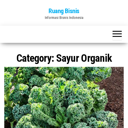
Skip
Ruang Bisnis
to
Informasi Bisnis Indonesia
the
content
Category:
Sayur Organik