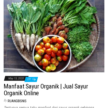
May 15, 2020
Off
Manfaat Sayur Organik | Jual Sayur
Organik Online
By
RUANGBISNIS
Tentunya semua tahu manfaat dari sayur organik sehingga