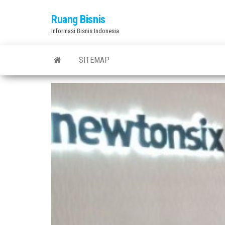
Skip
Ruang Bisnis
to
Informasi Bisnis Indonesia
the
content
SITEMAP