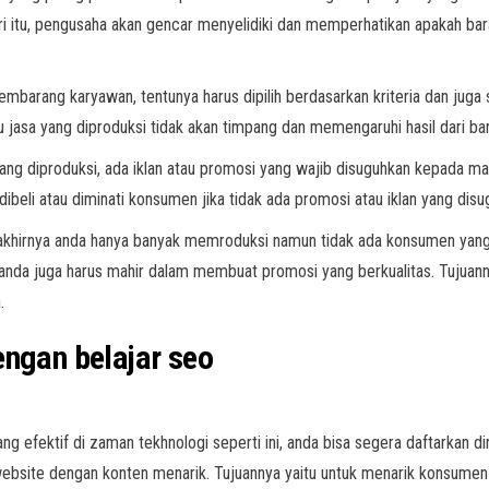
ri itu, pengusaha akan gencar menyelidiki dan memperhatikan apakah bar
mbarang karyawan, tentunya harus dipilih berdasarkan kriteria dan juga
au jasa yang diproduksi tidak akan timpang dan memengaruhi hasil dari ba
yang diproduksi, ada iklan atau promosi yang wajib disuguhkan kepada m
beli atau diminati konsumen jika tidak ada promosi atau iklan yang disu
akhirnya anda hanya banyak memroduksi namun tidak ada konsumen yang 
 anda juga harus mahir dalam membuat promosi yang berkualitas. Tujuann
.
dengan
belajar seo
g efektif di zaman tekhnologi seperti ini, anda bisa segera daftarkan dir
ebsite dengan konten menarik. Tujuannya yaitu untuk menarik konsumen