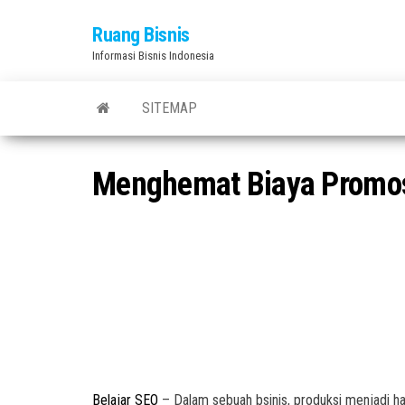
Skip
Ruang Bisnis
to
Informasi Bisnis Indonesia
the
content
SITEMAP
Menghemat Biaya Promosi 
Belajar SEO
– Dalam sebuah bsinis, produksi menjadi hal