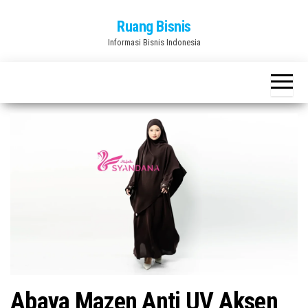
Skip
Ruang Bisnis
to
Informasi Bisnis Indonesia
the
content
Abaya Mazen Anti UV Aksen