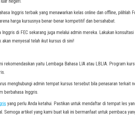
luar negeri.
hasa Inggris terbaik yang menawarkan kelas online dan offline, pilihlah F
karena harga kursusnya benar-benar kompetitif dan bersahabat.
Inggris di FEC sekarang juga melalui admin mereka. Lakukan konsultasi s
 akan menyesal telah ikut kursus di sini!
ami rekomendasikan yaitu Lembaga Bahasa LIA atau LBLIA. Program kursus
is.
rus menghubungi admin tempat kursus tersebut bila penasaran terkait no
am berbahasa Inggris.
gris
yang perlu Anda ketahui. Pastikan untuk mendaftar di tempat les y
l. Semoga artikel yang kami buat kali ini bermanfaat untuk pembaca yang