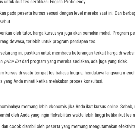
untuk ikut tes sertifikasi English Proficiency.
rkan pada peserta kursus sesuai dengan level mereka saat ini. Dan ber
rsebut.
berikan oleh tutor, harga kursusnya juga akan semakin mahal. Program p
orang dewasa, terlebih untuk program persiapan tes.
 sekarang ini, pastikan untuk membaca keterangan terkait harga di websi
an
price list
dari program yang mereka sediakan, ada juga yang tidak.
am kursus di suatu tempat les bahasa Inggris, hendaknya langsung meng
 yang Anda minati ketika melakukan proses konsultasi.
 nominalnya memang lebih ekonomis jika Anda ikut kursus online. Sebab, 
mbil oleh Anda yang ingin fleksibilitas waktu lebih tinggi ketika ikut les 
h, dan cocok diambil oleh peserta yang memang mengutamakan efektivitas