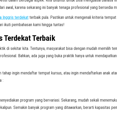
etisi dalam berbagai aspek. Kita dituntut untuk bisa menguasai bahasa 
i dari awal, karena sekarang ini banyak tenaga profesional yang bersed
 Inggris terdekat
terbaik pula. Pastikan untuk mengenali kriteria tempat 
ri ikuti pembahasan kami hingga tuntas!
s Terdekat Terbaik
ktik di sekitar kita. Tentunya, masyarakat bisa dengan mudah memilih 
ofesional. Bahkan, ada juga yang buka praktik hanya untuk mendapatkan
tahap ingin mendaftar tempat kursus, atau ingin mendaftarkan anak atau
a :
itu menyediakan program yang bervariasi. Sekarang, mudah sekali mene
alipun. Semakin banyak program yang ditawarkan, berarti kapasitas pe