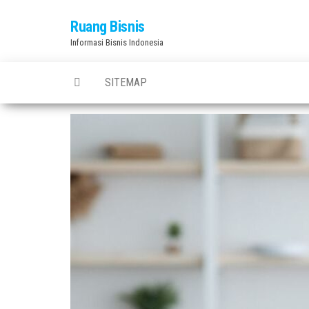
Skip
Ruang Bisnis
to
Informasi Bisnis Indonesia
the
content
SITEMAP