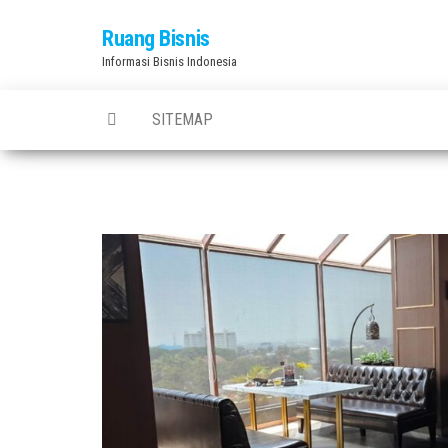
Skip
Ruang Bisnis
to
Informasi Bisnis Indonesia
the
content
SITEMAP