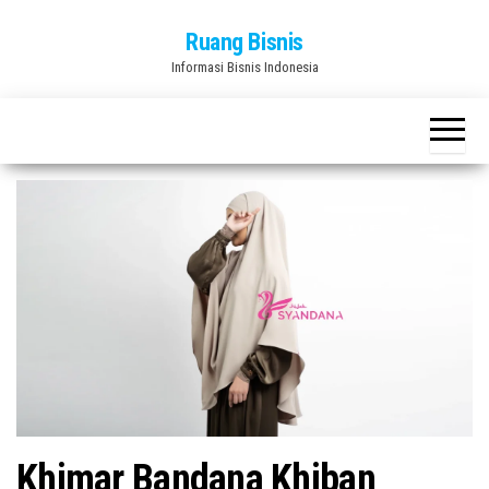
Skip
Ruang Bisnis
to
Informasi Bisnis Indonesia
the
content
Khimar Bandana Khiban