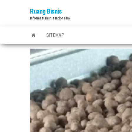
Skip
Ruang Bisnis
to
Informasi Bisnis Indonesia
the
content
SITEMAP