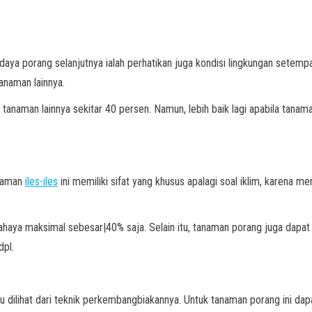
daya porang selanjutnya ialah perhatikan juga kondisi lingkungan setempa
tanaman lainnya.
n tanaman lainnya sekitar 40 persen. Namun, lebih baik lagi apabila tanam
anaman
iles-iles
ini memiliki sifat yang khusus apalagi soal iklim, karena m
ya maksimal sebesar|40% saja. Selain itu, tanaman porang juga dapat t
dpl.
tu dilihat dari teknik perkembangbiakannya. Untuk tanaman porang ini 