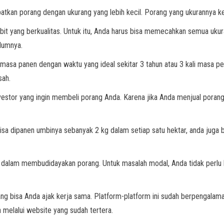
patkan porang dengan ukurang yang lebih kecil. Porang yang ukurannya keci
bit yang berkualitas. Untuk itu, Anda harus bisa memecahkan semua ukura
lumnya.
 masa panen dengan waktu yang ideal sekitar 3 tahun atau 3 kali masa p
sah.
nvestor yang ingin membeli porang Anda. Karena jika Anda menjual porang 
bisa dipanen umbinya sebanyak 2 kg dalam setiap satu hektar, anda juga 
n dalam membudidayakan porang. Untuk masalah modal, Anda tidak perlu k
g bisa Anda ajak kerja sama. Platform-platform ini sudah berpengalaman 
 melalui website yang sudah tertera.