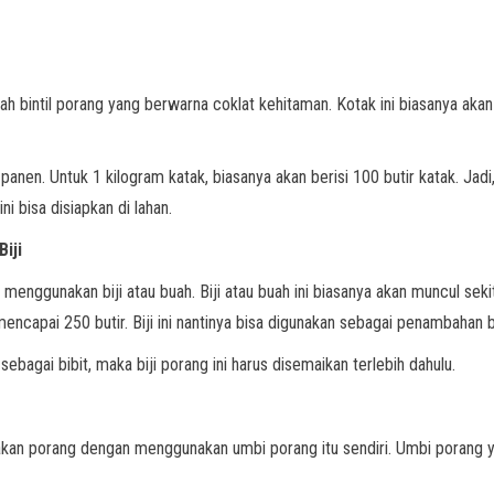
h bintil porang yang berwarna coklat kehitaman. Kotak ini biasanya aka
panen. Untuk 1 kilogram katak, biasanya akan berisi 100 butir katak. Ja
i bisa disiapkan di lahan.
iji
enggunakan biji atau buah. Biji atau buah ini biasanya akan muncul seki
encapai 250 butir. Biji ini nantinya bisa digunakan sebagai penambahan bi
agai bibit, maka biji porang ini harus disemaikan terlebih dahulu.
an porang dengan menggunakan umbi porang itu sendiri. Umbi porang yang