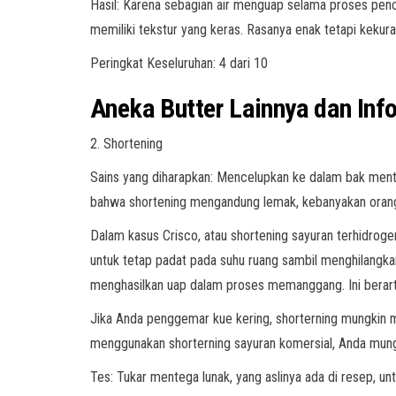
Hasil: Karena sebagian air menguap selama proses penco
memiliki tekstur yang keras. Rasanya enak tetapi kekur
Peringkat Keseluruhan: 4 dari 10
Aneka Butter Lainnya dan Inf
2. Shortening
Sains yang diharapkan: Mencelupkan ke dalam bak mente
bahwa shortening mengandung lemak, kebanyakan orang ti
Dalam kasus Crisco, atau shortening sayuran terhidroge
untuk tetap padat pada suhu ruang sambil menghilangkan
menghasilkan uap dalam proses memanggang. Ini berarti ti
Jika Anda penggemar kue kering, shorterning mungkin 
menggunakan shorterning sayuran komersial, Anda mun
Tes: Tukar mentega lunak, yang aslinya ada di resep, un