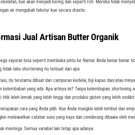
kelatan, kue akan menjadi kering dan seperti roti. Mereka tidak menyeba
angan air mengubah tekstur kue secara drastis.
ormasi Jual Artisan Butter Organik
ga sayuran bisa seperti membuka pintu ke Narnia: Anda benar-benar tid
dak tahu shorterning itu terbuat dari apa.
nasi, itu terutama dibuat dari campuran kedelai, biji kapas dan/atau m
 kelembaban yang ada. Apa artinya ini? Tanpa kelembapan, shortening ad
tik leleh lemak yang lebih tinggi dan produksi gluten yang lebih sedikit
merupakan cara yang Anda pilih. Kue Anda mungkin lebih lembut dan emp
gkin melewatkan catatan susu yang kaya dan cenderung dibawa oleh men
tuk mentega. Semua variabel lain tetap apa adanya.