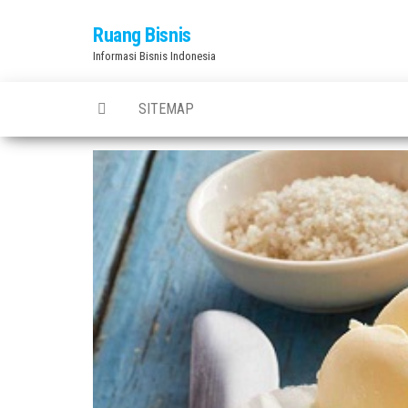
Skip
Ruang Bisnis
to
Informasi Bisnis Indonesia
the
content
SITEMAP