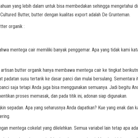
ngetahuan yang lebih dalam untuk bisa membedakan sehingga mengetahui 
h Cultured Butter, butter dengan kualitas export adalah De Grunteman.
tter organik :
ahwa mentega cair memiliki banyak penggemar. Apa yang tidak kami ka
 artisan butter organik hanya membawa mentega cair ke tingkat berikutn
padatan susu tertarik ke dasar panci dan mulai bersulang. Sementara itu
anci saja tetapi Anda juga bisa menggunakan semuanya. Jadi begitu An
tikan proses memasak, dan pada titik ini, adonan siap digunakan.
ngkin sepadan. Apa yang seharusnya Anda dapatkan? Kue yang enak dan k
ering.
engan mentega cokelat yang dilelehkan. Semua variabel lain tetap apa ada