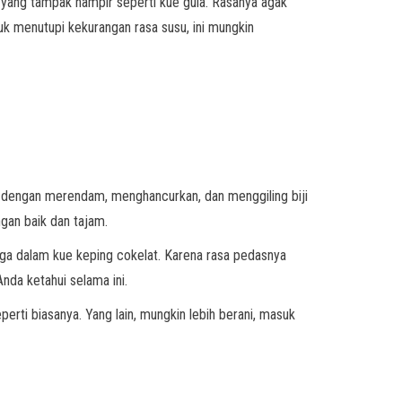
yang tampak hampir seperti kue gula. Rasanya agak
uk menutupi kekurangan rasa susu, ini mungkin
uat dengan merendam, menghancurkan, dan menggiling biji
gan baik dan tajam.
uga dalam kue keping cokelat. Karena rasa pedasnya
nda ketahui selama ini.
ti biasanya. Yang lain, mungkin lebih berani, masuk