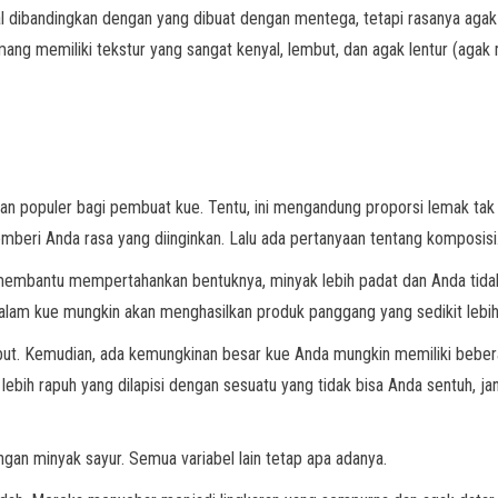
nyal dibandingkan dengan yang dibuat dengan mentega, tetapi rasanya aga
g memiliki tekstur yang sangat kenyal, lembut, dan agak lentur (agak m
ihan populer bagi pembuat kue. Tentu, ini mengandung proporsi lemak tak
emberi Anda rasa yang diinginkan. Lalu ada pertanyaan tentang komposisi
bantu mempertahankan bentuknya, minyak lebih padat dan Anda tidak 
lam kue mungkin akan menghasilkan produk panggang yang sedikit lebih
but. Kemudian, ada kemungkinan besar kue Anda mungkin memiliki beber
 lebih rapuh yang dilapisi dengan sesuatu yang tidak bisa Anda sentuh, j
ngan minyak sayur. Semua variabel lain tetap apa adanya.