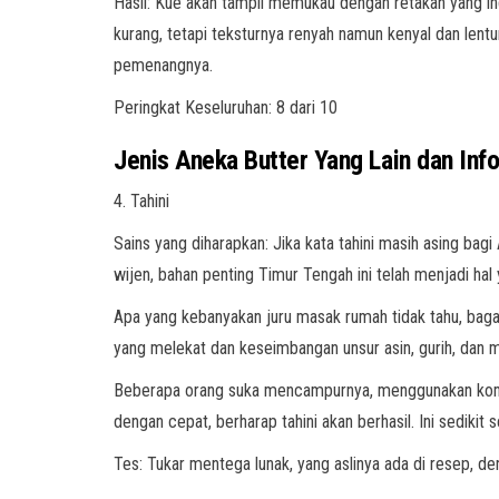
Hasil: Kue akan tampil memukau dengan retakan yang i
kurang, tetapi teksturnya renyah namun kenyal dan lent
pemenangnya.
Peringkat Keseluruhan: 8 dari 10
Jenis Aneka Butter Yang Lain dan Info
4. Tahini
Sains yang diharapkan: Jika kata tahini masih asing bag
wijen, bahan penting Timur Tengah ini telah menjadi ha
Apa yang kebanyakan juru masak rumah tidak tahu, baga
yang melekat dan keseimbangan unsur asin, gurih, dan m
Beberapa orang suka mencampurnya, menggunakan kombin
dengan cepat, berharap tahini akan berhasil. Ini sedikit s
Tes: Tukar mentega lunak, yang aslinya ada di resep, den