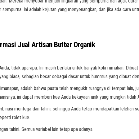
ndah. Mereka menyebar menjadi lingkaran yang sempurna dan agak datar 
ur sempurna. Ini adalah kejutan yang menyenangkan, dan jika ada cara unt
rmasi Jual Artisan Butter Organik
i Anda, tidak apa-apa. Ini masih berlaku untuk banyak koki rumahan. Dib
l yang biasa, sebagian besar sebagai dasar untuk hummus yang dibuat den
imanapun, adalah bahwa pasta telah mengukir ruangnya di tempat lain, j
anisnya, ini dapat memberi kue Anda kekayaan unik yang mungkin tidak A
asi mentega dan tahini, sehingga Anda tetap mendapatkan lelehan seper
eperti rolet kue.
gan tahini. Semua variabel lain tetap apa adanya.