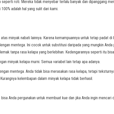
an seperti roti. Mereka tidak menyebar terlalu banyak dan dipanggang me
100% adalah hal yang sulit dari kami.
di atas minyak nabati lainnya. Karena kemampuannya untuk tetap padat di 
ip dengan mentega. Ini cocok untuk substitusi daripada yang mungkin Anda 
emak tanpa rasa kelapa yang berlebihan. Kedengarannya seperti itu bisa
ngan minyak kelapa murni. Semua variabel lain tetap apa adanya.
 dengan mentega. Anda tidak bisa merasakan rasa kelapa, tetapi teksturny
Kurangnya kelembapan dalam minyak kelapa tidak berhasil.
bisa Anda pergunakan untuk membuat kue dan jika Anda ingin mencari di