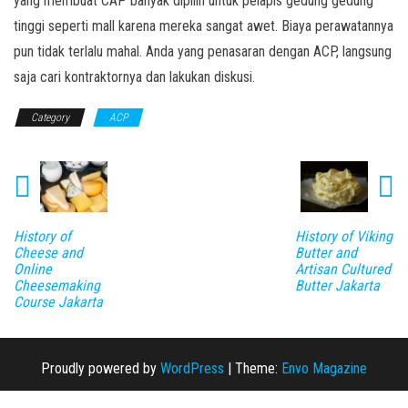
yang membuat CAP banyak dipilih untuk pelapis gedung gedung
tinggi seperti mall karena mereka sangat awet. Biaya perawatannya
pun tidak terlalu mahal. Anda yang penasaran dengan ACP, langsung
saja cari kontraktornya dan lakukan diskusi.
Category
ACP
History of
History of Viking
Cheese and
Butter and
Online
Artisan Cultured
Cheesemaking
Butter Jakarta
Course Jakarta
Proudly powered by
WordPress
|
Theme:
Envo Magazine