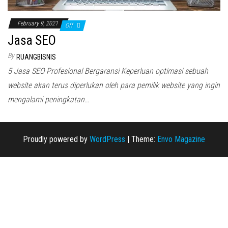
February 9, 2021
Off
Jasa SEO
By
RUANGBISNIS
5 Jasa SEO Profesional Bergaransi Keperluan optimasi sebuah
website akan terus diperlukan oleh para pemilik website yang ingin
mengalami peningkatan…
Proudly powered by
WordPress
|
Theme:
Envo Magazine