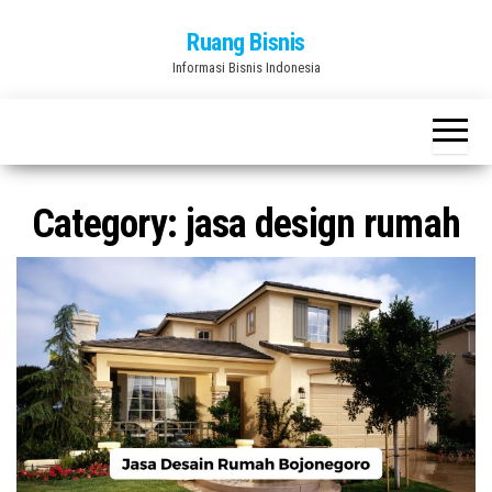
Skip
Ruang Bisnis
to
Informasi Bisnis Indonesia
the
content
Category:
jasa design rumah