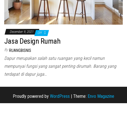
December 9, 2021
Off
Jasa Design Rumah
By
RUANGBISNIS
Dapur merupakan salah satu ruangan yang kecil namun
mempunyai fungsi yang sangat penting dirumah. Barang yang
terdapat di dapur juga…
Proudly powered by
WordPress
|
Theme:
Envo Magazine