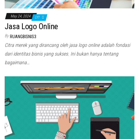
May 24, 2024
Off
Jasa Logo Online
By
RUANGBISNIS3
Citra merek yang dirancang oleh jasa logo online adalah fondasi
dari identitas bisnis yang sukses. Ini bukan hanya tentang
bagaimana…