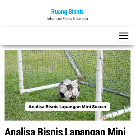
Skip
Ruang Bisnis
to
Informasi Bisnis Indonesia
the
content
Analisa Bisnis Lapangan Mini