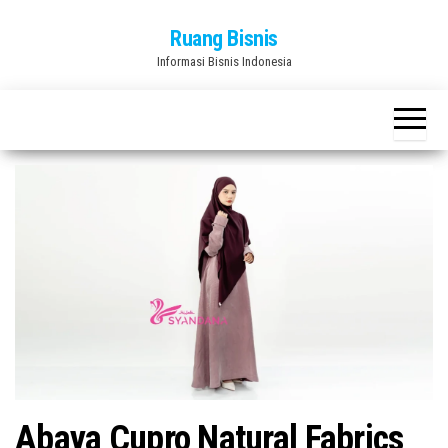
Skip
Ruang Bisnis
to
Informasi Bisnis Indonesia
the
content
Abaya Cupro Natural Fabrics